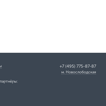
ы
+7 (495) 775-87-87
м. Новослободская
партнёры: