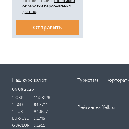
соответствии с
Политикой
обработки персональных
данных
.
Отправить
Наш курс валют
Туристам
Корпорат
06.08.2026
1 GBP
113,7228
1 USD
84,5711
Рейтинг на
Yell.ru
.
1 EUR
97,3837
EUR/USD
1,1745
GBP/EUR
1,1911