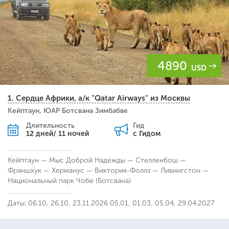
4890
USD
1. Сердце Африки, а/к "Qatar Airways" из Москвы
Кейптаун, ЮАР Ботсвана Зимбабве
Длительность
Гид
12 дней/ 11 ночей
с Гидом
Кейптаун — Мыс Доброй Надежды — Стелленбош —
Франшхук — Херманус — Виктория-Фоллз — Ливингстон —
Национальный парк Чобе (Ботсвана)
Даты: 06.10, 26.10, 23.11.2026 05.01, 01.03, 05.04, 29.04.2027