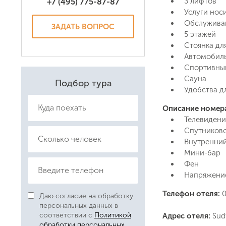
3 лифтов
+7 (495) 775-87-87
Услуги нос
Обслуживан
ЗАДАТЬ ВОПРОС
5 этажей
Стоянка дл
Автомобиль
Спортивны
Сауна
Подбор тура
Удобства д
Описание номер
Даю соглас
Телевидени
Политикой
Спутниково
Внутренний
Мини-бар
Фен
Напряжени
Телефон отеля:
0
Даю согласие на обработку
персональных данных в
соответствии с
Политикой
Адрес отеля:
Sudt
обработки персональных