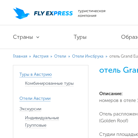
Страны
Туры
Образ
Главная
»
Австрия
»
Отели
»
Отели Инсбрука
»
отель Grand Eu
отель Gra
Туры в Австрию
Комбинированные туры
Описание:
Отели Австрии
номеров в отеле 
Экскурсии
Отель распложен 
Индивидуальные
(Golden Roof)
Групповые
Студии площадью 