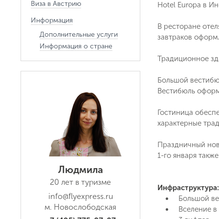
Виза в Австрию
Hotel Europa в Ин
Информация
В ресторане отел
Дополнительные услуги
завтраков оформ
Информация о стране
Традиционное зд
Большой вестибю
Вестибюль оформ
Гостиница обесп
характерные тра
Праздничный нов
1-го января такж
Людмила
20 лет в туризме
Инфраструктура:
info@flyexpress.ru
Большой в
м. Новослободская
Вселение в 