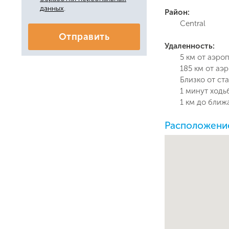
данных
.
Район:
Central
Отправить
Удаленность:
5 км от аэро
185 км от аэр
Близко от ста
1 минут ходь
1 км до ближ
Расположение