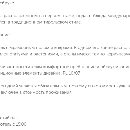
сбруке.
я, расположенном на первом этаже, подают блюда международ
лен в традиционном тирольском стиле.
ание.
ль с мраморным полом и коврами. В одном его конце располо
лен статуями и растениями, а стены имеют темно-коричневу
ечивает посетителям комфортное пребывание и обслуживание
диционные элементы дизайна. PL 10/07
огодний является обязательным, поэтому его стоимость уже 
е включен в стоимость проживания.
Поймайте выгодную цену!
естибюль
Подпишитесь и получайте уведомления
отель с 15:00
о снижении цены на туры по