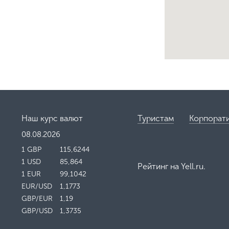
Наш курс валют
Туристам
Корпорат
08.08.2026
1 GBP
115,6244
1 USD
85,864
Рейтинг на
Yell.ru
.
1 EUR
99,1042
EUR/USD
1,1773
GBP/EUR
1,19
GBP/USD
1,3735