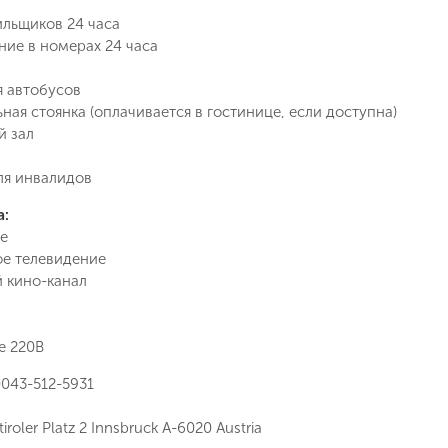
Вопрос к менеджеру Людмила
Наш менеджер свяжется с вами
выбранным критериям
ильщиков 24 часа
в ближайшее время
ие в номерах 24 часа
Как Вас зовут?
я автобусов
Телефон
ная стоянка (оплачивается в гостинице, если доступна)
й зал
Отправит
ля инвалидов
Email
Позвоните мне
а:
ие на обработку персональных данных в соответствии с
е
 обработки персональных данных
.
е телевидение
 кино-канал
Подписаться
е 220В
043-512-5931
iroler Platz 2 Innsbruck A-6020 Austria