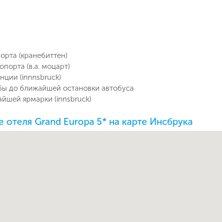
порта (кранебиттен)
опорта (в.а. моцарт)
нции (innnsbruck)
бы до ближайшей остановки автобуса
айшей ярмарки (innsbruck)
 отеля Grand Europa 5* на карте Инсбрука