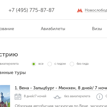
+7 (495) 775-87-87
Новослобод
ование
Авиабилеты
Визы
встрию
авиаперелета
все
с гидом
без гида
анные туры
1. Вена - Зальцбург - Мюнхен, 8 дней/ 7 ноч
8 дней/7 ночей
без авиаперелета
Обзорная автобусная экскурсия по Вене, экскурси