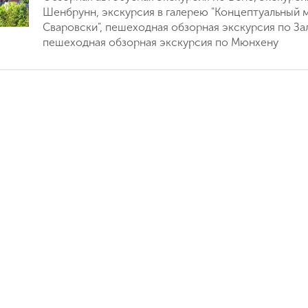
Шенбрунн, экскурсия в галерею "Концептуальный 
Сваровски", пешеходная обзорная экскурсия по Зал
пешеходная обзорная экскурсия по Мюнхену
Поймайте выгодную цену!
Подпишитесь и получайте уведомления
о снижении цены на туры по
Вопрос к менеджеру Ольга
Наш менеджер свяжется с вами
выбранным критериям
в ближайшее время
Как Вас зовут?
Телефон
Отправит