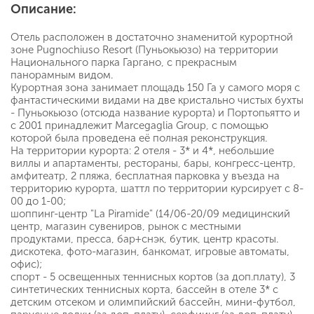
Описание:
Отель расположен в достаточно знаменитой курортной
зоне Pugnochiuso Resort (Пуньокьюзо) на территории
Национального парка Гаргано, с прекрасным
панорамным видом.
Курортная зона занимает площадь 150 Га у самого моря с
фантастическими видами на две кристально чистых бухты
- Пуньокьюзо (отсюда название курорта) и Портопьятто и
c 2001 принадлежит Marcegaglia Group, с помощью
которой была проведена её полная реконструкция.
На территории курорта: 2 отеля - 3* и 4*, небольшие
виллы и апартаменты, рестораны, бары, конгресс-центр,
амфитеатр, 2 пляжа, бесплатная парковка у въезда на
территорию курорта, шаттл по территории курсирует с 8-
00 до 1-00;
шоппинг-центр "La Piramide" (14/06-20/09 медицинский
центр, магазин сувениров, рынок с местными
продуктами, пресса, бар+снэк, бутик, центр красоты.
дискотека, фото-магазин, банкомат, игровые автоматы,
офис);
спорт - 5 освещенных теннисных кортов (за доп.плату), 3
синтетических теннисных корта, бассейн в отеле 3* с
детским отсеком и олимпийский бассейн, мини-футбол,