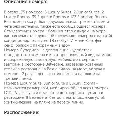
Описание номера:
В отеле 175 номеров: 5 Luxury Suites, 2 Junior Suites, 2
Luxury Rooms, 39 Superior Rooms и 127 Standard Rooms.
Все номера могут быть двухместными, трехместными и
четырехместными, также есть сообщающиеся номера.
Стандартные номера - большинство с видом на море,
ванная комната с душевой (несколько номеров с ванной),
кондиционер, телефон, ТВ со Sky-TV, мини-бар, фен,
сейф, балкон с панорамным видом.
Номера Супериор - в дополнение к удобствам
стандартного номера имеют превосходный вид на море
и современную элегантную мебель; доп. сервис -
завтраки в ресторане Belvedere, зарезервированный
столик в ресторане La Baia с видом на море, уборка в
номере - 2 раза в день, зонтик+лежаки на пляже на
третьей линии.
Номера Luxury Suite, Junior Suite и Luxury Rooms -
отличаются размерами, меблировкой, во всех номерах
LCD TV, джакузи и в качестве доп. сервиса - ужины в
ресторане "Il Belvedere" без доп.платы (июле-августа),
зонтик+лежаки на пляже на первой линии.
Расположение: