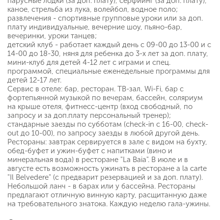
парусные лодки (за доп. плату), серфиинг (за доп. плату),
каное, стрельба из лука, волейбол, водное поло;
развлечения - спортивные групповые уроки или за доп.
плату индивидуальные, вечерние шоу, пьяно-бар,
вечеринки, уроки танцев;
детский клуб - работает каждый день с 09-00 до 13-00 и с
14-00 до 18-30, няня для ребенка до 3-х лет за доп. плату,
мини-клуб для детей 4-12 лет с играми и спец.
программой, специальные еженедельные программы для
детей 12-17 лет.
Сервис в отеле: бар, ресторан. ТВ-зал, Wi-Fi, бар с
фортепьянной музыкой по вечерам, бассейн, соляриум
на крыше отеля, фитнесс-центр (вход свободный, по
запросу и за доп.плату персональный тренер);
стандарные заезды по субботам (check-in с 16-00, check-
out до 10-00), по запросу заезды в любой другой день.
Рестораны: завтрак сервируется в зале с видом на бухту,
обед-буфет и ужин-буфет с напитками (вино и
минеральная вода) в ресторане "La Baia". В июле и в
августе есть возможность ужинать в ресторане a la carte
"Il Belvedere" (с предварит резервацией и за доп. плату).
Небольшой ланч - в барах или у бассейна. Рестораны
предлагают отличную винную карту, расщитанную даже
на требовательного знатока. Каждую неделю гала-ужины.