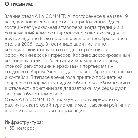
Описание:
Здание отеля A LA COMMEDIA, построенное в начале 19
века, расположено напротив театра Гольдони. Здесь
гостей ждет уникальная атмосфера, когда традиции и
современный комфорт гармонично сочетаются друг с
другом. Здание было восстановлено и преобразовано в
отель в 2006 году. В гостинице царит истинно
венецианский стиль, что находит отражение в
оформлении всех интерьеров. Красиво декорированный
вестибюль отеля - с блестящим мраморным полом,
стойкой регистрации и красивыми портьерами –
соединен с баром. Здесь подают разнообразные напитки
и коктейли. В теплое время года приятно посидеть на
террасе с панорамным видом с бокалом любимого вина.
В отеле есть приятный зал для завтрака, где сервируют
завтрак в буфетном стиле.
Отель A LA COMMEDIA пользуется популярностью у
различных категорий туристов, имеет высокий рейтинг и
положительные отзывы отдыхающих.
Инфраструктура:
35 номеров