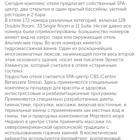
Сегодня комплекс отеля предлагает собственный SPA-
центр, два открытых и один крытый бассейны, уютный
ресторан и 2 бара.
В отеле 172 номера различных категорий, включая 128
Double Room, 33 Single Room и 11 Suite. Не так давно все
номера были отремонтированы. Большинство номеров
имеют вид на озеро, парк или окружающие отель
Альпийские горы. Во всех номерах имеется
гидромассажная ванна. Один из роскошнейших
многокомнатных люксов, занимающий почти весь второй
этаж основного здания, носит имя писателя Эрнеста
Хемингуэя, который считался в отеле «старинным
гостем».
Гордостью отеля считается SPA-центр CBS (Centro
Benessere Stresa). Здесь применяются специальные
комплексы процедур для красоты и здоровья,
антистрессовые и реабилитационные программы.
Применяются специально разработанные диеты,
гимнастики, прогулки, массажи, включая восточные, и
термальные ванны с применением как местных вод и
глины, так и природных компонентов Мертвого моря.
Недавно в центре стали применять массажи по
североамериканской (аризонской) традиции с
использованием горячих камней. В косметических
кабинетах используются биолифтинг, коллагеновый