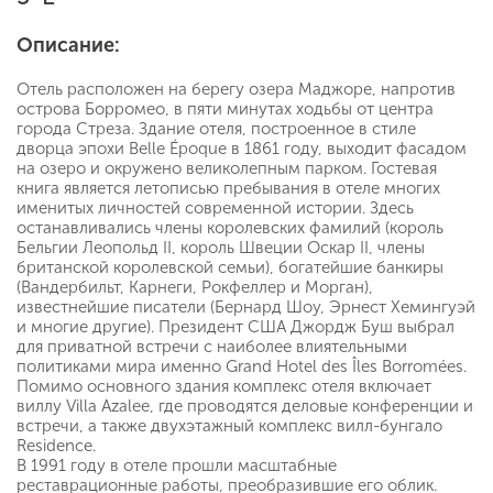
Описание:
Отель расположен на берегу озера Маджоре, напротив
острова Борромео, в пяти минутах ходьбы от центра
города Стреза. Здание отеля, построенное в стиле
дворца эпохи Belle Époque в 1861 году, выходит фасадом
на озеро и окружено великолепным парком. Гостевая
книга является летописью пребывания в отеле многих
именитых личностей современной истории. Здесь
останавливались члены королевских фамилий (король
Бельгии Леопольд II, король Швеции Оскар II, члены
британской королевской семьи), богатейшие банкиры
(Вандербильт, Карнеги, Рокфеллер и Морган),
известнейшие писатели (Бернард Шоу, Эрнест Хемингуэй
и многие другие). Президент США Джордж Буш выбрал
для приватной встречи с наиболее влиятельными
политиками мира именно Grand Hotel des Îles Borromées.
Помимо основного здания комплекс отеля включает
виллу Villa Azalee, где проводятся деловые конференции и
встречи, а также двухэтажный комплекс вилл-бунгало
Residence.
В 1991 году в отеле прошли масштабные
реставрационные работы, преобразившие его облик.