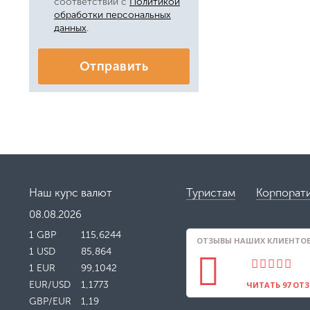
соответствии с
Политикой
обработки персональных
данных
.
Отправить
Наш курс валют
Туристам
Корпорат
08.08.2026
1 GBP
115,6244
ОТЗЫВЫ НАШИХ КЛИЕНТОВ 
1 USD
85,864
1 EUR
99,1042
EUR/USD
1,1773
ЧИТАТЬ 97 ОТ
GBP/EUR
1,19