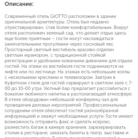
Описание:
Современный отель GIOTTO расположен в здании
оригинальной архитектуры. Отель был недавно
отреставрирован, став более комфортабельным. Вокруг
отеля расположен зеленый сад, что делает отдых здесь
еще более приятным – гости могут наслаждаться
замечательными прогулками через сосновый лес.
Просторный светлый вестибюль красиво отделан
светлым мрамором, с традиционной стойкой
регистрации и удобными кожаными диванами для отдыха
гостей. На этажи из вестибюля гости поднимаются на
лифте или по лестнице. На этажах есть небольшие холлы
с несколькими креслами и телевизором. Завтрак в
буфетном стиле для гостей сервируют в светлом зале с 7-
00 до 10-00 утра. Уютный бар предлагает расслабиться с
бокалом любимого напитка в располагающей атмосфере.
В отеле оборудован небольшой конференц-зал для
проведения деловых мероприятий. Профессиональные
сотрудники отеля обеспечат гостей разнообразной
информацией и окажут необходимые услуги. Гости имеют
возможность отправить факс и сделать ксерокс,
разместить багаж в камере хранения, зарезервировать
столик в ресторане, заказать билеты в театр, выставки и