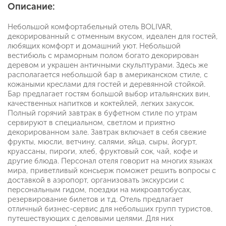
Описание:
Небольшой комфортабельный отель BOLIVAR,
декорированный с отменным вкусом, идеален для гостей,
любящих комфорт и домашний уют. Небольшой
вестибюль с мраморным полом богато декорирован
деревом и украшен античными скульптурами. Здесь же
располагается небольшой бар в американском стиле, с
кожаными креслами для гостей и деревянной стойкой.
Бар предлагает гостям большой выбор итальянских вин,
качественных напитков и коктейлей, легких закусок.
Полный горячий завтрак в буфетном стиле по утрам
сервируют в специальном, светлом и приятно
декорированном зале. Завтрак включает в себя свежие
фрукты, мюсли, ветчину, салями, яйца, сыры, йогурт,
круассаны, пироги, хлеб, фруктовый сок, чай, кофе и
другие блюда. Персонал отеля говорит на многих языках
мира, приветливый консьерж поможет решить вопросы с
доставкой в аэропорт, организовать экскурсии с
персональным гидом, поездки на микроавтобусах,
резервирование билетов и т.д. Отель предлагает
отличный бизнес-сервис для небольших групп туристов,
путешествующих с деловыми целями. Для них