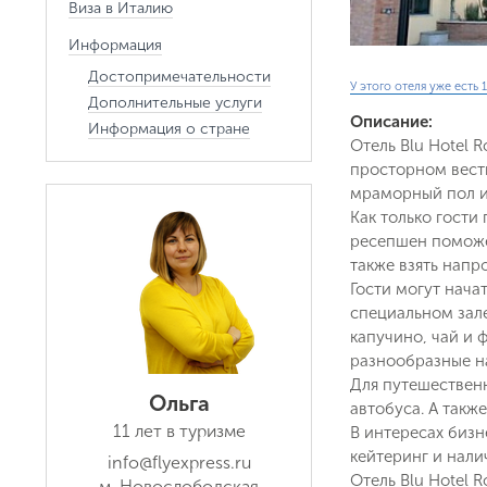
Виза в Италию
Информация
Достопримечательности
У этого отеля уже есть 1
Дополнительные услуги
Описание:
Информация о стране
Отель Blu Hotel 
просторном вести
мраморный пол и
Как только гости
ресепшен поможет
также взять напр
Гости могут нача
специальном зале
капучино, чай и 
разнообразные на
Для путешественн
Ольга
автобуса. А такж
11 лет в туризме
В интересах бизн
кейтеринг и нал
info@flyexpress.ru
Отель Blu Hotel 
м. Новослободская