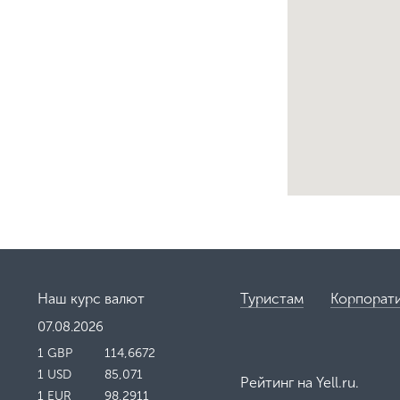
Наш курс валют
Туристам
Корпорат
07.08.2026
1 GBP
114,6672
1 USD
85,071
Рейтинг на
Yell.ru
.
1 EUR
98,2911