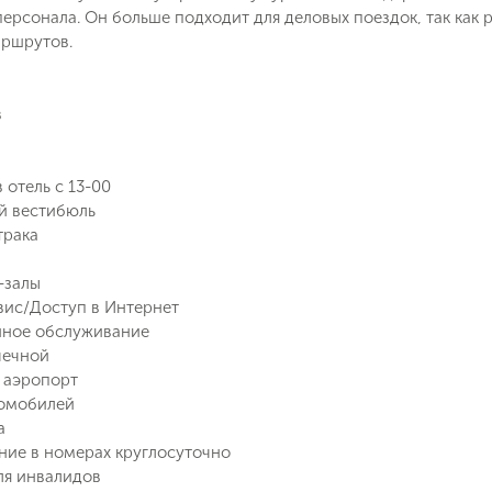
ерсонала. Он больше подходит для деловых поездок, так как
аршрутов.
в
Поймайте выгодную цену!
 отель с 13-00
й вестибюль
Подпишитесь и получайте уведомления
трака
о снижении цены на туры по
Вопрос к менеджеру Ольга
Наш менеджер свяжется с вами
выбранным критериям
-залы
в ближайшее время
вис/Доступ в Интернет
нное обслуживание
Как Вас зовут?
чечной
Телефон
 аэропорт
томобилей
а
Отправит
ие в номерах круглосуточно
Email
ля инвалидов