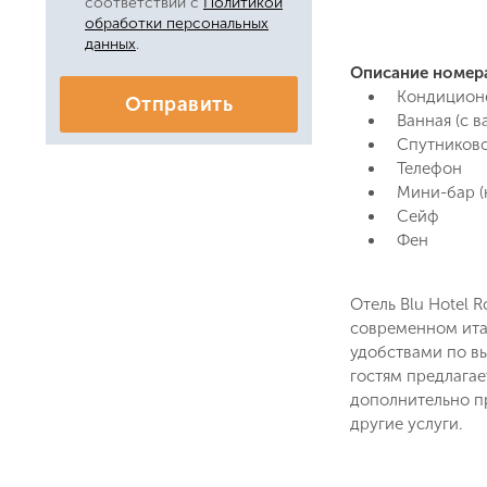
соответствии с
Политикой
Даю соглас
обработки персональных
Политикой
данных
.
Описание номер
Кондицион
Отправить
Ванная (с 
Спутниково
Телефон
Мини-бар (
Сейф
Фен
Отель Blu Hotel 
современном ита
удобствами по в
гостям предлагае
дополнительно пр
другие услуги.