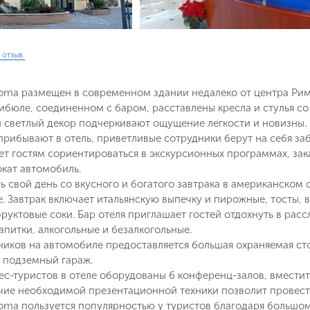
 отзыв.
Roma размещен в современном здании недалеко от центра Рим
бюле, соединенном с баром, расставлены кресла и стулья со
 светлый декор подчеркивают ощущение легкости и новизны.
 прибывают в отель, приветливые сотрудники берут на себя з
 гостям сориентироваться в экскурсионных программах, заказ
окат автомобиль.
ть свой день со вкусного и богатого завтрака в американском 
. Завтрак включает итальянскую выпечку и пирожные, тосты, ва
фруктовые соки. Бар отеля приглашает гостей отдохнуть в ра
питки, алкогольные и безалкогольные.
иков на автомобиле предоставляется большая охраняемая стоя
е подземный гараж.
ес-туристов в отеле оборудованы 6 конференц-залов, вместит
ичие необходимой презентационной техники позволит провест
Roma пользуется популярностью у туристов благодаря большо