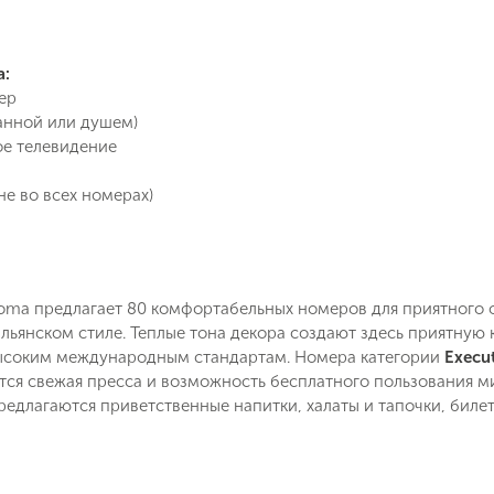
Позвоните мне
ие на обработку персональных данных в соответствии с
 обработки персональных данных
.
а:
ер
Подписаться
ванной или душем)
е телевидение
не во всех номерах)
Roma предлагает 80 комфортабельных номеров для приятного 
льянском стиле. Теплые тона декора создают здесь приятную
ысоким международным стандартам. Номера категории
Execu
тся свежая пресса и возможность бесплатного пользования м
едлагаются приветственные напитки, халаты и тапочки, биле