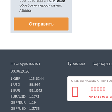
соответствии с
Политикой
обработки персональных
данных
.
Отправить
Наш курс валют
Туристам
Корпорат
08.08.2026
1 GBP
115,6244
ОТЗЫВЫ НАШИХ КЛИЕНТОВ 
1 USD
85,864
1 EUR
99,1042
EUR/USD
1,1773
ЧИТАТЬ 97 ОТ
GBP/EUR
1,19
GBP/USD
1,3735