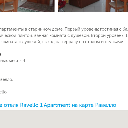
артаменты в старинном доме. Первый уровень: гостиная с ба
ической плитой, ванная комната с душевой. Второй уровень: 1
 комната с душевой, выход на террасу со столом и стульями.
Поймайте выгодную цену!
а:
ных мест - 4
Подпишитесь и получайте уведомления
о снижении цены на туры по
Вопрос к менеджеру Ольга
Наш менеджер свяжется с вами
выбранным критериям
авелло.
в ближайшее время
ello
Как Вас зовут?
Телефон
отеля Ravello 1 Apartment на карте Равелло
Отправит