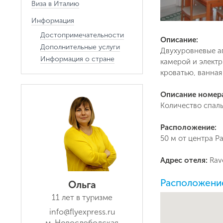
Виза в Италию
Информация
Достопримечательности
Описание:
Дополнительные услуги
Двухуровневые ап
Информация о стране
камерой и электр
кроватью, ванная
Описание номер
Количество спаль
Расположение:
50 м от центра Р
Адрес отеля:
Rav
Расположение 
Ольга
11 лет в туризме
info@flyexpress.ru
м. Новослободская