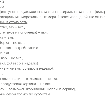
– 2
Телефон
вро
фен, утюг, посудомоечная машина, стиральная машина, фильтр
 холодильник, морозильная камера, 1 телевизор, двойные окна
Отправит
ый в стоимость:
Email
тво, газ – вкл.,
Позвоните мне
стельное и полотенца) – вкл.,
ие на обработку персональных данных в соответствии с
а – вкл.,
 обработки персональных данных
.
орка – не вкл.,
а – вкл. по требованию,
е вкл.,
Подписаться
 взр – не вкл.,
вкл. (50 евро в неделю)
е – не вкл. (50 евро в неделю),
.,
 для инвалидных колясок – не вкл.,
 продуктовая корзина – не вкл.,
осу – возможен (горничная, шоппинг-сервис),
окий сезон только по субботам