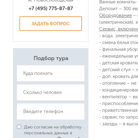
Ванные комнаты 
+7 (495) 775-87-87
Депозит – 300 е
Оборудование
– 
(электрическая),
ЗАДАТЬ ВОПРОС
Сервис, включенн
- вода, электричес
- смена белья (по
Даю соглас
- финальная уборк
Политикой
- еженедельная уб
Подбор тура
- детская кроватк
- детский стул – н
- доп. кровать для
- отопление – не 
- кондицинировани
- вентилятор – вкл
- приспособления
- приветственная
- сервис по запр
- заезды – в выс
Даю согласие на обработку
персональных данных в