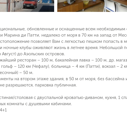
кциональные, обновленные и оснащенные всем необходимым
и Марина ди Патти, недалеко от моря в 70 км на запад от Ме
стоположение позволяет Вам с легкостью пешком попасть в ма
и ночные клубы оживляют жизнь в летнее время. Небольшой пор
 Август) до Аэольских островов.
жайший ресторан – 100 м, бакалейная лавка – 100 м, др. магаз
 гольф – 120 км (Чефалу), больница – 4 км (Патти), вокзал – 2 
песочный) – 50 м.
Поймайте выгодную цену!
аменты на втором этаже здания, в 50 м от моря, без бассейна
не разрешаются, парковка публичная.
Подпишитесь и получайте уведомления
стиная/столовая с двуспальной кроватью-диваном, кухня, 1 сп
о снижении цены на туры по
Вопрос к менеджеру Ольга
нных комнаты с душевыми кабинами.
Наш менеджер свяжется с вами
выбранным критериям
 4+1
в ближайшее время
Как Вас зовут?