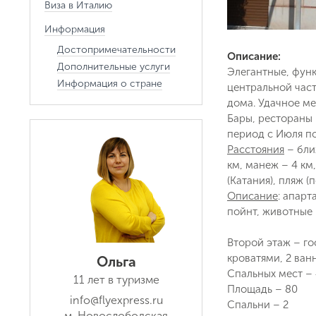
Виза в Италию
Информация
Достопримечательности
Описание:
Дополнительные услуги
Элегантные, фун
Информация о стране
центральной част
дома. Удачное ме
Бары, рестораны 
период с Июля по
Расстояния
– бли
км, манеж – 4 км,
(Катания), пляж (
Описание
: апарт
пойнт, животные 
Второй этаж – го
кроватями, 2 ва
Ольга
Спальных мест –
11 лет в туризме
Площадь – 80
info@flyexpress.ru
Спальни – 2
м. Новослободская