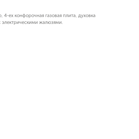
, 4-ех конфорочная газовая плита, духовка
 с электрическими жалюзями.
ь заявку