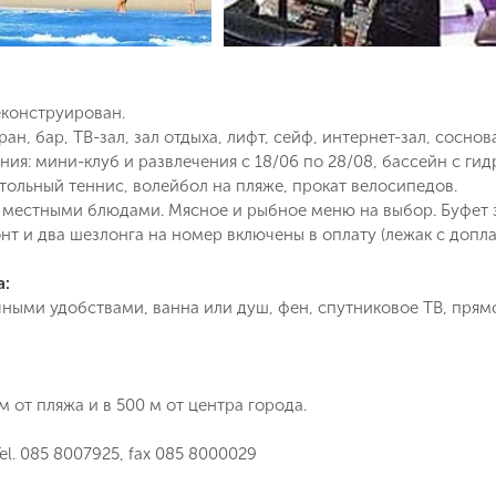
еконструирован.
ран, бар, ТВ-зал, зал отдыха, лифт, сейф, интернет-зал, соснов
ния: мини-клуб и развлечения с 18/06 по 28/08, бассейн с ги
стольный теннис, волейбол на пляже, прокат велосипедов.
Поймайте выгодную цену!
с местными блюдами. Мясное и рыбное меню на выбор. Буфет за
онт и два шезлонга на номер включены в оплату (лежак с допла
Подпишитесь и получайте уведомления
о снижении цены на туры по
а:
Вопрос к менеджеру Людмила
Наш менеджер свяжется с вами
выбранным критериям
чными удобствами, ванна или душ, фен, спутниковое ТВ, прям
в ближайшее время
Как Вас зовут?
Телефон
м от пляжа и в 500 м от центра города.
el. 085 8007925, fax 085 8000029
Отправит