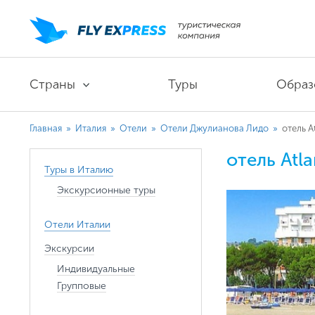
Страны
Туры
Образ
Главная
»
Италия
»
Отели
»
Отели Джулианова Лидо
»
отель At
отель Atla
Туры в Италию
Экскурсионные туры
Отели Италии
Экскурсии
Индивидуальные
Групповые