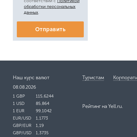
соответствии с
Политикой
обработки персональных
данных
.
Отправить
Наш курс валют
Туристам
Корпорат
08.08.2026
1 GBP
115,6244
1 USD
85,864
Рейтинг на
Yell.ru
.
1 EUR
99,1042
EUR/USD
1,1773
GBP/EUR
1,19
GBP/USD
1,3735