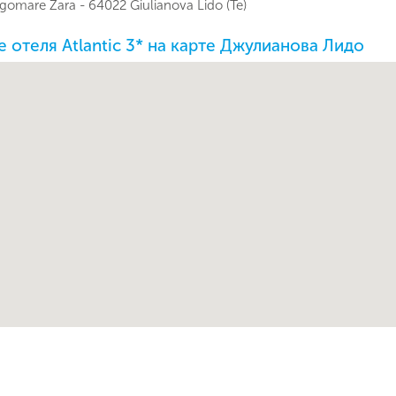
Email
gomare Zara - 64022 Giulianova Lido (Te)
Позвоните мне
ие на обработку персональных данных в соответствии с
 отеля Atlantic 3* на карте Джулианова Лидо
 обработки персональных данных
.
Подписаться