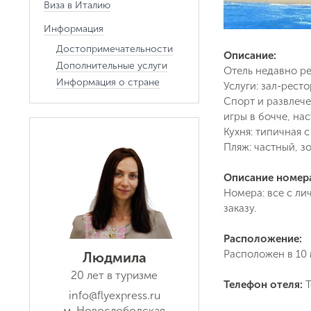
Виза в Италию
Информация
Достопримечательности
Описание:
Дополнительные услуги
Отель недавно р
Информация о стране
Услуги: зал-ресто
Спорт и развлече
игры в бочче, на
Кухня: типичная 
Пляж: частный, з
Описание номер
Номера: все с ли
заказу.
Расположение:
Расположен в 10 
Людмила
20 лет в туризме
Телефон отеля:
T
info@flyexpress.ru
м. Новослободская