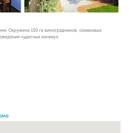
ерме. Окружена
150 га
виноградников, оливковых
оведения чудесных каникул.
ерме
ь заявку