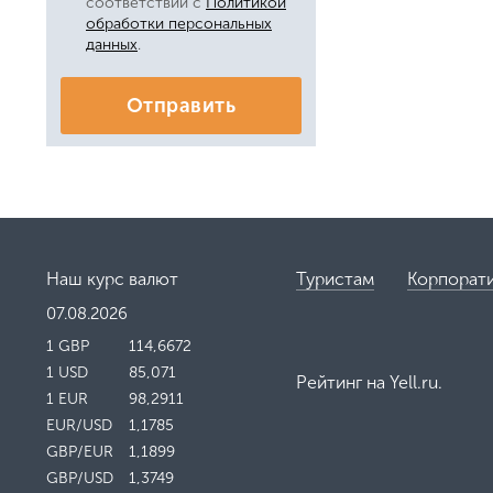
соответствии с
Политикой
обработки персональных
данных
.
Отправить
Наш курс валют
Туристам
Корпорат
07.08.2026
1 GBP
114,6672
1 USD
85,071
Рейтинг на
Yell.ru
.
1 EUR
98,2911
EUR/USD
1,1785
GBP/EUR
1,1899
GBP/USD
1,3749