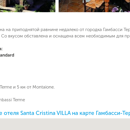
на на приподнятой равнине недалеко от городка Гамбасси Т
. Со вкусом обставлена и оснащена всем необходимым для пр
а:
Поймайте выгодную цену!
tandard
Подпишитесь и получайте уведомления
о снижении цены на туры по
Вопрос к менеджеру Людмила
Наш менеджер свяжется с вами
выбранным критериям
в ближайшее время
Terme и 5 км от Montaione.
Как Вас зовут?
bassi Terme
Телефон
отеля Santa Cristina VILLA на карте Гамбасси-Т
Отправит