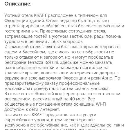
Описание:
Уютный отель KRAFT расположен в типичном для
Флоренции здании. Отель недавно был тщательно
отреставрирован и обновлен, став более современным и
гостеприимным. Приветливые сотрудники отеля,
встречающие гостей в уютном вестибюле, рады помочь
туристам в решении любых вопросов.
Изюминкой отеля является большая открытая терраса с
садом и бассейном, где с июня по сентябрь гости не
только отдыхают и загорают, но и могут пообедать в
ресторане Terrazza Rossini. Здесь же можно заказать
разнообразные напитки и наслаждаться видом на
красивые крыши, колокольни и исторические дворцы в
окружении зеленых холмов Флоренции и реки Арно. По
предварительному заказу профессиональные
массажисты проведут для гостей сеансы массажа.
В отеле есть небольшой конференц-зал с естественным
освещением, рассчитанный на 40 мест. Все
общественные помещения отеля оснащены WI-FI
доступом к сети Интернет.
Гостям отеля KRAFT предоставляются услуги
европейского уровня, в том числе хорошее
экскурсионное обслуживание, как индивидуальное, так и