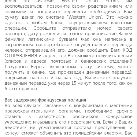
денег по системе "Western Union". Чтобы им
воспользоваться: позвоните своим родственникам или
знакомым и попросите перевести необходимую Вам
сумму денег по системе "Western Union". Это можно
сделать в любом банке, осуществляющем валютные
операции. Сообщите отправителю номер своего
паспорта, дату рождения и точное правописание Вашей
фамилии латинскими буквами (как она написана в
заграничном паспорте);после осуществления перевода
человек, отправивший его, должен сообщить Вам: КОД
ОТПРАВЛЕНИЯ и адрес, где Вы сможете получить деньги
(список и адреса почтовых и банковских отделений
Лазурного Берега, включенных в эту систему, можно
получить в банке, где произведен денежный перевод);
предъявив паспорт и назвав код, Вы можете получить
денежный перевод уже через 15 минут после того, как он
был отправлен.
Вас задержала французская полиция
Во всех случаях, связанных с конфликтами с местными
правоохранительными органами, необходимо срочно
ставить в известность российское консульское
учреждение и вызывать его представителя. Если в Ваших
действиях не усматривается состава преступления, и
консул сможет объяснить это полицейским властям, Вас