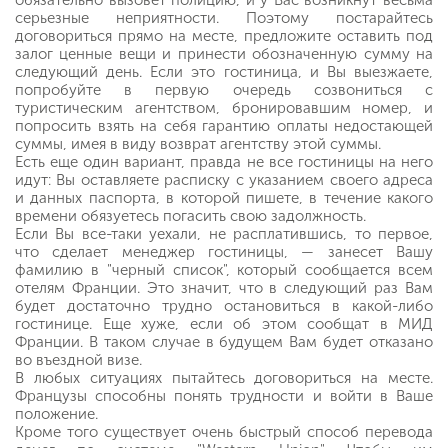
обязательно вызовет полицию, и у Вас возникнут весьма
серьезные неприятности. Поэтому постарайтесь
договориться прямо на месте, предложите оставить под
залог ценные вещи и принести обозначенную сумму на
следующий день. Если это гостиница, и Вы выезжаете,
попробуйте в первую очередь созвониться с
туристическим агентством, бронировавшим номер, и
попросить взять на себя гарантию оплаты недостающей
суммы, имея в виду возврат агентству этой суммы.
Есть еще один вариант, правда не все гостиницы на него
идут: Вы оставляете расписку с указанием своего адреса
и данных паспорта, в которой пишете, в течение какого
времени обязуетесь погасить свою задолжность.
Если Вы все-таки уехали, не расплатившись, то первое,
что сделает менеджер гостиницы, — занесет Вашу
фамилию в "черный список", который сообщается всем
отелям Франции. Это значит, что в следующий раз Вам
будет достаточно трудно остановиться в какой-либо
гостинице. Еще хуже, если об этом сообщат в МИД
Франции. В таком случае в будущем Вам будет отказано
во въездной визе.
В любых ситуациях пытайтесь договориться на месте.
Французы способны понять трудности и войти в Ваше
положение.
Кроме того существует очень быстрый способ перевода