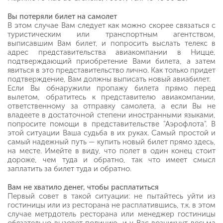
Вы потеряли билет на самолет
В этом случае Вам следует как можно скорее связаться с
туристическим или транспортным агентством,
выписавшим Вам билет, и попросить выслать телекс в
адрес представительства авиакомпании в Ницце,
подтверждающий приобретение Вами билета, а затем
явиться в это представительство лично. Как только придет
подтверждение, Вам должны выписать новый авиабилет.
Если Вы обнаружили пропажу билета прямо перед
вылетом, обратитесь к представителю авиакомпании,
ответственному за отправку самолета, а если Вы не
владеете в достаточной степени иностранными языками,
попросите помощи в представительстве "Аэрофлота". В
этой ситуации Ваша судьба в их руках. Самый простой и
самый надежный путь — купить новый билет прямо здесь,
на месте. Имейте в виду, что полет в один конец стоит
дороже, чем туда и обратно, так что имеет смысл
заплатить за билет туда и обратно.
Вам не хватило денег, чтобы расплатиться
Первый совет в такой ситуации: не пытайтесь уйти из
гостиницы или из ресторана не расплатившись, т.к. в этом
случае метрдотель ресторана или менеджер гостиницы