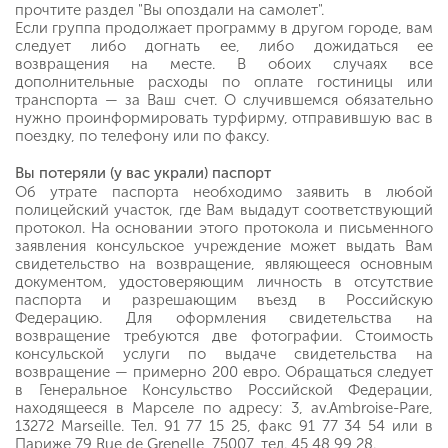
прочтите раздел "Вы опоздали на самолет".
Если группа продолжает программу в другом городе, вам
следует либо догнать ее, либо дожидаться ее
возвращения на месте. В обоих случаях все
дополнительные расходы по оплате гостиницы или
транспорта — за Ваш счет. О случившемся обязательно
нужно проинформировать турфирму, отправившую вас в
поездку, по телефону или по факсу.
Вы потеряли (у вас украли) паспорт
Об утрате паспорта необходимо заявить в любой
полицейский участок, где Вам выдадут соответствующий
протокол. На основании этого протокола и письменного
заявления консульское учреждение может выдать Вам
свидетельство на возвращение, являющееся основным
документом, удостоверяющим личность в отсутствие
паспорта и разрешающим въезд в Российскую
Федерацию. Для оформления свидетельства на
возвращение требуются две фотографии. Стоимость
консульской услуги по выдаче свидетельства на
возвращение — примерно 200 евро. Обращаться следует
в Генеральное Консульство Российской Федерации,
находящееся в Марселе по адресу: 3, av.Ambroise-Pare,
13272 Marseille. Тел. 91 77 15 25, факс 91 77 34 54 или в
Париже 79 Rue de Grenelle, 75007, тел. 45 48 99 28.