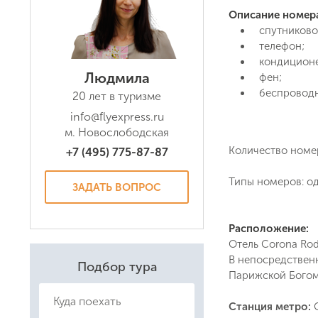
Описание номер
спутниково
телефон;
кондицион
Людмила
фен;
беспроводн
20 лет в туризме
info@flyexpress.ru
Даю соглас
м. Новослободская
Политикой
Количество номе
+7 (495) 775-87-87
Типы номеров: о
ЗАДАТЬ ВОПРОС
Расположение:
Отель Corona Rod
В непосредственн
Подбор тура
Парижской Богом
Станция метро: