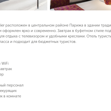
dier расположен в центральном районе Парижа в здании трад
оформлен ярко и современно. Завтрак в буфетном стиле пода
ля отдыха с телевизором и удобными креслами. Отель туристи
ласса и подходит для бюджетных туристов.
 WiFi
автрак
ер
Поймайте выгодную цену!
ный персонал
Подпишитесь и получайте уведомления
некурящих
о снижении цены на туры по
к в комнате
Вопрос к менеджеру Людмила
Наш менеджер свяжется с вами
выбранным критериям
в ближайшее время