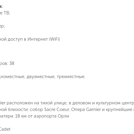
а:
Как Вас зовут?
Телефон
е ТВ;
ер;
Отправит
ой доступ в Интернет (WiFi)
Email
Позвоните мне
ие на обработку персональных данных в соответствии с
 обработки персональных данных
.
ров: 38
Подписаться
дноместные, двухместные, трехместные.
ier расположен на тихой улице, в деловом и культурном цент
ой близости: собор Sacre Coeur, Опера Garnier и крупнейшие м
атери. 18 км от аэропорта Орли
Cadet