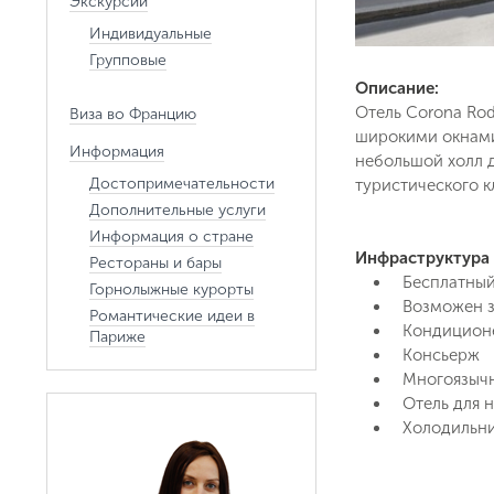
Экскурсии
Индивидуальные
Групповые
Описание:
Отель Corona Ro
Виза во Францию
широкими окнами 
Информация
небольшой холл д
Достопримечательности
туристического к
Дополнительные услуги
Информация о стране
Инфраструктура
Рестораны и бары
Бесплатный
Горнолыжные курорты
Возможен з
Романтические идеи в
Кондицион
Париже
Консьерж
Многоязыч
Отель для 
Холодильни