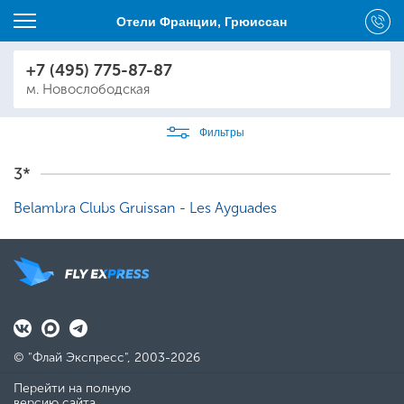
Отели Франции, Грюиссан
+7 (495) 775-87-87
м. Новослободская
Фильтры
3*
Belambra Clubs Gruissan - Les Ayguades
© "Флай Экспресс", 2003-2026
Перейти на полную
версию сайта