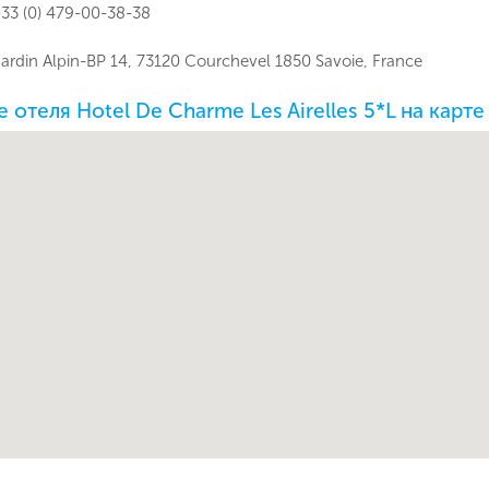
33 (0) 479-00-38-38
Jardin Alpin-BP 14, 73120 Courchevel 1850 Savoie, France
отеля Hotel De Charme Les Airelles 5*L на карт