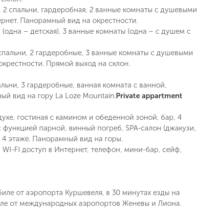
ая, 2 спальни, гардеробная, 2 ванные комнаты с душевыми
ернет. Панорамный вид на окрестности.
и (одна – детская), 3 ванные комнаты (одна – с душем с
3 спальни, 2 гардеробные, 3 ванные комнаты с душевыми
окрестности. Прямой выход на склон.
пальни, 3 гардеробные, ванная комната с ванной,
й вид на гору La Loze Mountain.
Private appartment
оздухе, гостиная с камином и обеденной зоной, бар, 4
 функцией парной, винный погреб, SPA-салон (джакузи,
 4 этаже. Панорамный вид на горы.
 WI-FI доступ в Интернет, телефон, мини-бар, сейф,
иле от аэропорта Куршевеля, в 30 минутах езды на
биле от международных аэропортов Женевы и Лиона.