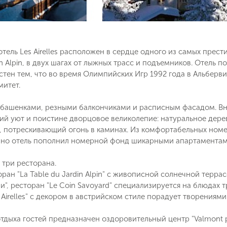
тель Les Airelles расположен в сердце одного из самых пре
in Alpin, в двух шагах от лыжных трасс и подъемников. Отель п
тен тем, что во время Олимпийских Игр 1992 года в Альберв
итет.
 башенками, резными балкончиками и расписным фасадом. Вн
й уют и поистине дворцовое великолепие: натуральное дерев
, потрескивающий огонь в каминах. Из комфортабельных номе
вно отель пополнил номерной фонд шикарными апартаментами
 три ресторана.
ран "La Table du Jardin Alpin" с живописной солнечной терр
и", ресторан "Le Coin Savoyard" специализируется на блюдах 
s Airelles" с декором в австрийском стиле порадует творениями
тдыха гостей предназначен оздоровительный центр "Valmont po