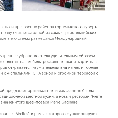
стижных и прекрасных районов горнолыжного курорта
о праву считается одной из самых ярких альпийских
илле в его стенах размещался Международный
утреннее убранство отеля удивительным образом
о, элегантная мебель, роскошные ткани, картины в
ров открывается изумительный вид на лес и горные
 с 4 спальнями, СПА зоной и огромной террасой с
асой предлагает оригинальные и изысканные блюда
традиционной местной кухни, а новый ресторан "Pierre
 знаменитого шеф-повара Pierre Gagnaire.
ur Les Airelles", в рамках которого функционируют