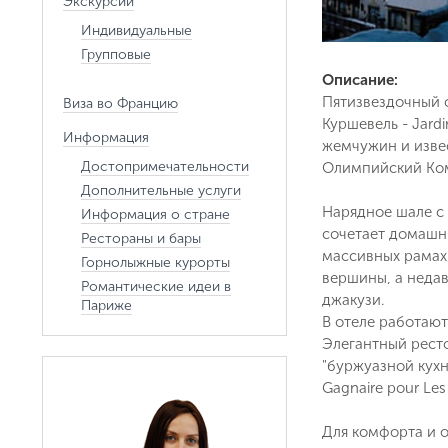
Экскурсии
Индивидуальные
Групповые
Описание:
Пятизвездочный о
Виза во Францию
Куршевель - Jard
Информация
жемчужин и извес
Достопримечательности
Олимпийский Ком
Дополнительные услуги
Нарядное шале с
Информация о стране
сочетает домашни
Рестораны и бары
массивных рамах
Горнолыжные курорты
вершины, а неда
Романтические идеи в
джакузи.
Париже
В отеле работают
Элегантный ресто
"буржуазной кухн
Gagnaire pour Le
Для комфорта и о