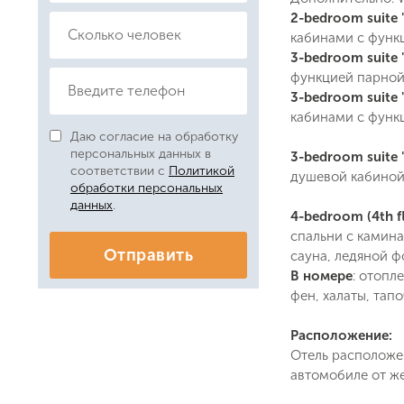
2-bedroom suite 
кабинами с функц
3-bedroom suite "
функцией парной)
3-bedroom suite 
кабинами с функц
Даю согласие на обработку
персональных данных в
3-bedroom suite 
соответствии с
Политикой
душевой кабиной 
обработки персональных
данных
.
4-bedroom (4th f
спальни с камина
Отправить
сауна, ледяной ф
В номере
: отопл
фен, халаты, тапо
Расположение:
Отель расположен
автомобиле от же