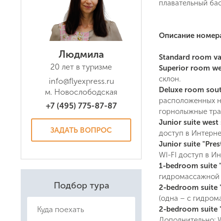
плавательный бас
Описание номер
Людмила
Standard room val
20 лет в туризме
Superior room we
склон.
info@flyexpress.ru
Deluxe room south
м. Новослободская
расположенных на
+7 (495) 775-87-87
горнолыжные тра
Junior suite west 
ЗАДАТЬ ВОПРОС
доступ в Интерне
Junior suite "Pres
WI-FI доступ в И
1-bedroom suite "F
гидромассажной в
Даю соглас
Подбор тура
Политикой
2-bedroom suite "
(одна – с гидром
2-bedroom suite "
Дополнительно: W