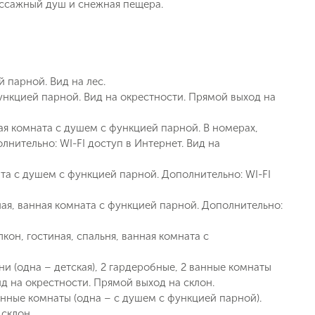
ассажный душ и снежная пещера.
й парной. Вид на лес.
 функцией парной. Вид на окрестности. Прямой выход на
нная комната с душем с функцией парной. В номерах,
нительно: WI-FI доступ в Интернет. Вид на
ната с душем с функцией парной. Дополнительно: WI-FI
бная, ванная комната с функцией парной. Дополнительно:
ь заявку
алкон, гостиная, спальня, ванная комната с
льни (одна – детская), 2 гардеробные, 2 ванные комнаты
ид на окрестности. Прямой выход на склон.
 ванные комнаты (одна – с душем с функцией парной).
 склон.