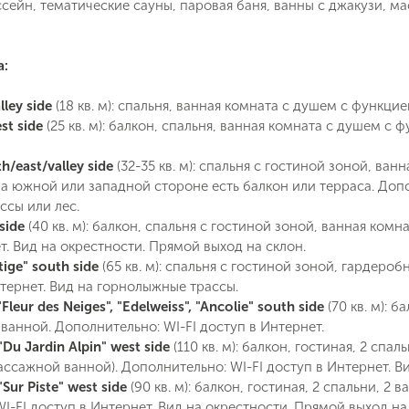
сейн, тематические сауны, паровая баня, ванны с джакузи, м
Поймайте выгодную цену!
а:
Подпишитесь и получайте уведомления
ley side
(18 кв. м): спальня, ванная комната с душем с функцие
о снижении цены на туры по
Вопрос к менеджеру Людмила
st side
(25 кв. м): балкон, спальня, ванная комната с душем с
Наш менеджер свяжется с вами
выбранным критериям
в ближайшее время
/east/valley side
(32-35 кв. м): спальня с гостиной зоной, ва
 южной или западной стороне есть балкон или терраса. Допол
Как Вас зовут?
Телефон
ссы или лес.
side
(40 кв. м): балкон, спальня с гостиной зоной, ванная ком
т. Вид на окрестности. Прямой выход на склон.
tige" south side
(65 кв. м): спальня с гостиной зоной, гардеро
Отправит
нтернет. Вид на горнолыжные трассы.
Email
leur des Neiges", "Edelweiss", "Ancolie" south side
(70 кв. м): б
Позвоните мне
анной. Дополнительно: WI-FI доступ в Интернет.
ие на обработку персональных данных в соответствии с
 обработки персональных данных
.
Du Jardin Alpin" west side
(110 кв. м): балкон, гостиная, 2 спа
ассажной ванной). Дополнительно: WI-FI доступ в Интернет. В
Sur Piste" west side
(90 кв. м): балкон, гостиная, 2 спальни, 2
Подписаться
I-FI доступ в Интернет. Вид на окрестности. Прямой выход на