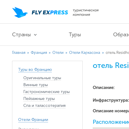
Страны
Туры
Образ
Главная
»
Франция
»
Отели
»
Отели Каркасона
»
отель Residho
отель Resi
Туры во Францию
Оригинальные туры
Винные туры
Описание:
Гастрономические туры
Пейзажные туры
Инфраструктура:
Спа и талассотерапия
Описание номер
Отели Франции
Расположение 