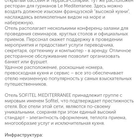
открытый бассейн и терраса-солярий. Тут же расположен
ресторан для гурманов Le Mediterranee. Здесь можно
воздать должное изыскам французской "высокой кухни",
наслаждаясь великолепным видом на море и
набережную.
Отель располагает несколькими конференц-залами для
проведения семинаров, круглых столов и официальных
приемов. Персонал окажет поддержку в проведении
мероприятия и предоставит услуги переводчика,
секретаря, оргтехнику и компьютер - в аренду. Отличное
ресторанное обслуживание позволит организовать
банкет или фуршет.
Удачное расположение, роскошные номера,
превосходная кухня и сервис – все это обеспечивает
отелю неизменную популярность у самых взыскательных
путешественников.
Отель SOFITEL MEDITERRANEE принадлежит группе с
мировым именем Sofitel, что подтверждает престижность
отеля. Все отели этой сети, являются по-своему
уникальными, сохраняя при этом единый высокий
стандарт - элегантность оформления, теплота приема,
многообразие услуг и исключительная кухня.
Инфраструктура: