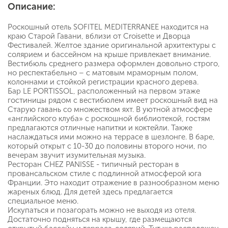
Описание:
Роскошный отель SOFITEL MEDITERRANEE находится на
краю Старой Гавани, вблизи от Croisette и Дворца
Фестивалей. Желтое здание оригинальной архитектуры с
солярием и бассейном на крыше привлекает внимание.
Вестибюль среднего размера оформлен довольно строго,
но респектабельно – с матовым мраморным полом,
колоннами и стойкой регистрации красного дерева.
Бар LE PORTISSOL, расположенный на первом этаже
гостиницы рядом с вестибюлем имеет роскошный вид на
Старую гавань со множеством яхт. В уютной атмосфере
«английского клуба» с роскошной библиотекой, гостям
предлагаются отличные напитки и коктейли. Также
наслаждаться ими можно на террасе в шезлонге. В баре,
который открыт с 10-30 до половины второго ночи, по
вечерам звучит изумительная музыка.
Ресторан CHEZ PANISSE - типичный ресторан в
провансальском стиле с подлинной атмосферой юга
Франции. Это находит отражение в разнообразном меню
жареных блюд. Для детей здесь предлагается
специальное меню.
Искупаться и позагорать можно не выходя из отеля.
Достаточно подняться на крышу, где размещаются