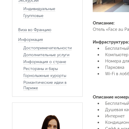
Экскурсии
Индивидуальные
Групповые
Описание:
Отель «Face au P
Виза во Францию
Информация
Инфраструктура:
Достопримечательности
Бесплатный
Компьютер
Дополнительные услуги
Номера для
Информация о стране
Парковка
Рестораны и бары
Wi-Fi в лоб
Горнолыжные курорты
Романтические идеи в
Париже
Описание номер
Бесплатный
Душевая ка
Интернет
Кондицион
Сейф в но