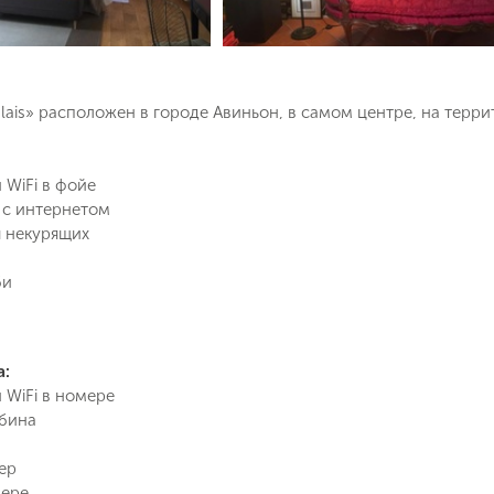
alais» расположен в городе Авиньон, в самом центре, на терр
 WiFi в фойе
 с интернетом
 некурящих
би
Поймайте выгодную цену!
Подпишитесь и получайте уведомления
о снижении цены на туры по
а:
Вопрос к менеджеру Людмила
Наш менеджер свяжется с вами
выбранным критериям
 WiFi в номере
в ближайшее время
бина
Как Вас зовут?
ер
Телефон
мере