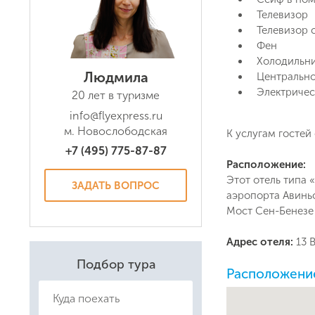
Телевизор
Телевизор 
Фен
Холодильн
Людмила
Центрально
Даю соглас
Электричес
20 лет в туризме
Политикой
info@flyexpress.ru
м. Новослободская
К услугам гостей 
+7 (495) 775-87-87
Расположение:
Этот отель типа 
ЗАДАТЬ ВОПРОС
аэропорта Авинь
Мост Сен-Бенезе 
Адрес отеля:
13 
Подбор тура
Расположение 