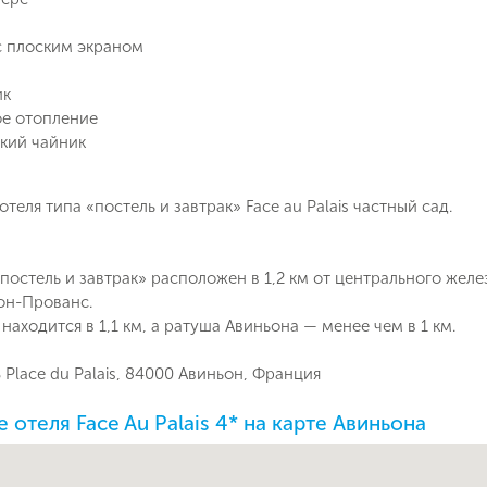
с плоским экраном
Отправит
Email
ик
е отопление
Позвоните мне
ие на обработку персональных данных в соответствии с
кий чайник
 обработки персональных данных
.
отеля типа «постель и завтрак» Face au Palais частный сад.
Подписаться
«постель и завтрак» расположен в 1,2 км от центрального жел
он-Прованс.
находится в 1,1 км, а ратуша Авиньона — менее чем в 1 км.
B Place du Palais, 84000 Авиньон, Франция
отеля Face Au Palais 4* на карте Авиньона