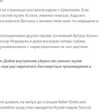
й.
 на страницах рассказов рядом с Шерлоком. В ее
гостей музея. Кстати, именно «миссис Хадсон»
ена комната Ватсона с множеством книг по медицине и
оплощениями других героев сочинений Артура Конан-
ессор Мориарти и даже восковая голова собаки
и умывальником с нарисованными на них цветами.
ан-Дойля внутреннее убранство комнат музея
е еще раз перечитать бессмертные произведения и
но доехать на метро до станции Baker Street или
 Мерилебон-роад (там находится Музей мадам Тюссо).