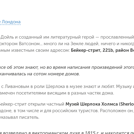
е Лондона
-Дойль и созданный им литературный герой — прославленный
ктором Ватсоном... много ли на Земле людей, ничего и нико
амым известным своим адресом:
Бейкер-стрит, 221b, район 
 все об этом знают, но во время написания произведений этог
канчивалась на сотом номере домов.
Поймайте выгодную цену!
с Ливановым в роли Шерлока в музее знают и любят. Музыку и
амечен посетителями висящим в разных частях дома.
Подпишитесь и получайте уведомления
а Бейкер-стрит открыли частный
Музей Шерлока Холмса (Sherl
о снижении цены на туры по
Вопрос к менеджеру Ольга
доне, в том числе и для российских туристов. Расположен он,
Наш менеджер свяжется с вами
выбранным критериям
указывал писатель.
в ближайшее время
 возведено в викторианском духе в 1815 г. и находится 
Как Вас зовут?