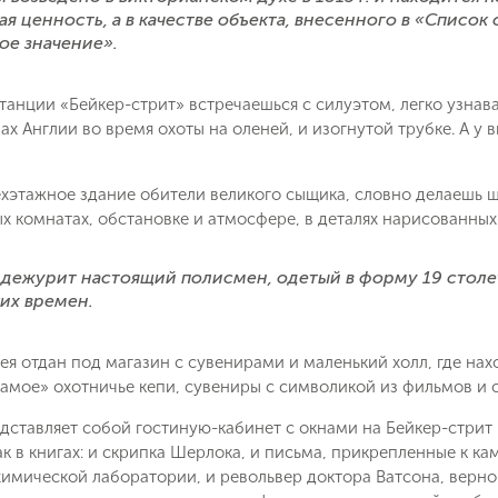
Телефон
ая ценность, а в качестве объекта, внесенного в «Списо
ое значение».
Отправит
станции «Бейкер-стрит» встречаешься с силуэтом, легко узна
Email
ах Англии во время охоты на оленей, и изогнутой трубке. А у
Позвоните мне
ие на обработку персональных данных в соответствии с
 обработки персональных данных
.
хэтажное здание обители великого сыщика, словно делаешь ша
 комнатах, обстановке и атмосфере, в деталях нарисованных
Подписаться
 дежурит настоящий полисмен, одетый в форму 19 столет
их времен.
ея отдан под магазин с сувенирами и маленький холл, где на
амое» охотничье кепи, сувениры с символикой из фильмов и 
дставляет собой гостиную-кабинет с окнами на Бейкер-стрит 
как в книгах: и скрипка Шерлока, и письма, прикрепленные к 
химической лаборатории, и револьвер доктора Ватсона, верн