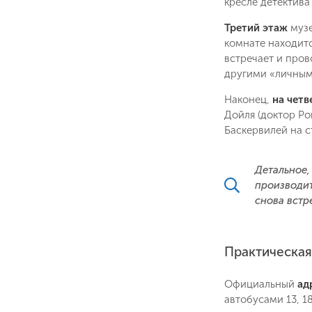
кресле детектива
Третий этаж
музе
комнате находитс
встречает и пров
другими «личным
Наконец,
на чет
Дойля (доктор Р
Баскервилей на с
Детальное,
производит
снова встр
Практическа
Официальный
ад
автобусами 13, 18