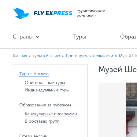
Страны
Туры
Образ
Главная
»
туры в Англию
»
Достопримечательности
»
Музей Ше
Музей Ше
Туры в Англию
Оригинальные туры
Индивидуальные туры
Образование за рубежом
Каникулярные программы
В составах групп
Отели Англии