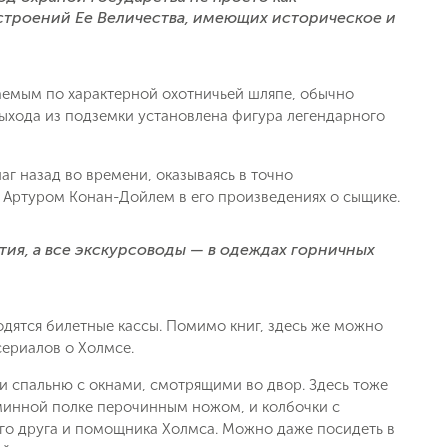
к строений Ее Величества, имеющих историческое и
ь заявку
ваемым по характерной охотничьей шляпе, обычно
 выхода из подземки установлена фигура легендарного
г назад во времени, оказываясь в точно
 Артуром Конан-Дойлем в его произведениях о сыщике.
ия, а все экскурсоводы — в одеждах горничных
ходятся билетные кассы. Помимо книг, здесь же можно
сериалов о Холмсе.
и спальню с окнами, смотрящими во двор. Здесь тоже
каминной полке перочинным ножом, и колбочки с
ого друга и помощника Холмса. Можно даже посидеть в