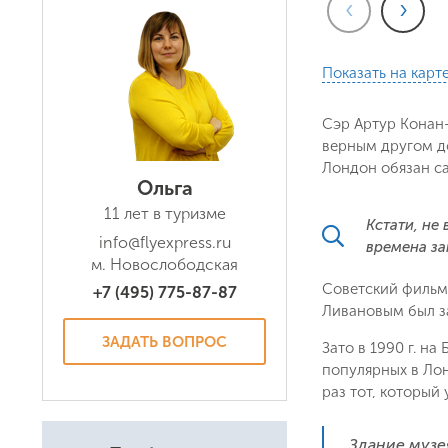
‹
›
Показать на карт
Сэр Артур Конан
верным другом до
Лондон обязан с
Ольга
11 лет в туризме
Кстати, не
info@flyexpress.ru
времена за
м. Новослободская
Советский фильм 
+7 (495) 775-87-87
Ливановым был з
ЗАДАТЬ ВОПРОС
Зато в 1990 г. н
популярных в Лон
раз тот, который 
Здание музея