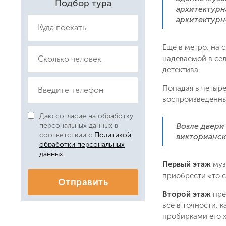
Подбор тура
архитектурн
архитектурн
Еще в метро, на 
надеваемой в сел
детектива.
Даю соглас
Политикой
Попадая в четыре
воспроизведенных
Даю согласие на обработку
Возле двери
персональных данных в
соответствии с
Политикой
викторианск
обработки персональных
данных
.
Первый этаж
муз
приобрести «то с
Отправить
Второй этаж
пре
все в точности, 
пробирками его 