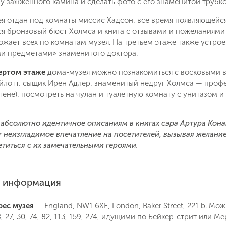
 у зажженного камина и сделать фото с его знаменитой трубко
я отдан под комнаты миссис Хадсон, все время появляющейся
я бронзовый бюст Холмса и книга с отзывами и пожеланиями 
ожает всех по комнатам музея. На третьем этаже также устро
и предметами» знаменитого доктора.
вертом этаже
дома-музея можно познакомиться с восковыми в
ойлотт, сыщик Ирен Адлер, знаменитый недруг Холмса — проф
тене), посмотреть на чулан и туалетную комнату с унитазом 
 абсолютно идентичное описаниям в книгах сэра Артура Кон
 неизгладимое впечатление на посетителей, вызывая желани
етиться с их замечательными героями.
я информация
рес музея
— England, NW1 6XE, London, Baker Street, 221 b. Мож
, 27, 30, 74, 82, 113, 159, 274, идущими по Бейкер-стрит или