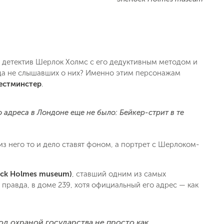
 детектив Шерлок Холмс с его дедуктивным методом и
гда не слышавших о них? Именно этим персонажам
Вестминстер
.
о адреса в Лондоне еще не было: Бейкер-стрит в те
з него то и дело ставят фоном, а портрет с Шерлоком-
ock Holmes museum)
, ставший одним из самых
 правда, в доме 239, хотя официальный его адрес — как
под охраной государства не просто как