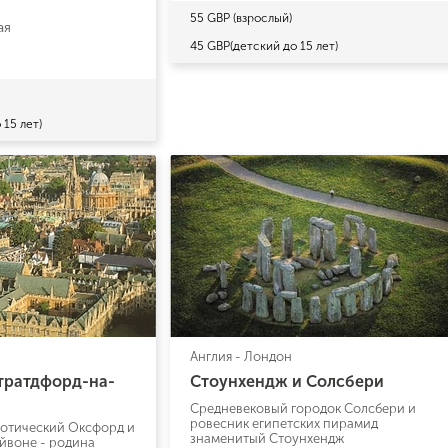
55 GBP (взрослый)
ая
45 GBP(детский до 15 лет)
 15 лет)
Англия - Лондон
тратдфорд-на-
Стоунхендж и Солсбери
Средневековый городок Солсбери и
ровесник египетских пирамид
готический Оксфорд и
знаменитый Стоунхендж
йвоне - родина