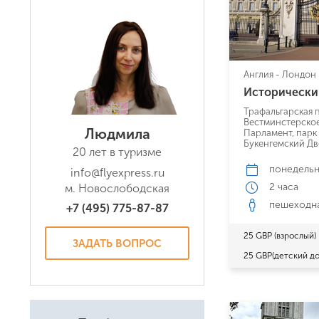
Англия - Лондон
Исторически
Трафальгарская п
Вестминстерское
Людмила
Парламент, парк
Букенгемский Д
20 лет в туризме
понедель
info@flyexpress.ru
2 часа
м. Новослободская
пешеходн
+7 (495) 775-87-87
25 GBP (взрослый)
ЗАДАТЬ ВОПРОС
25 GBP(детский до