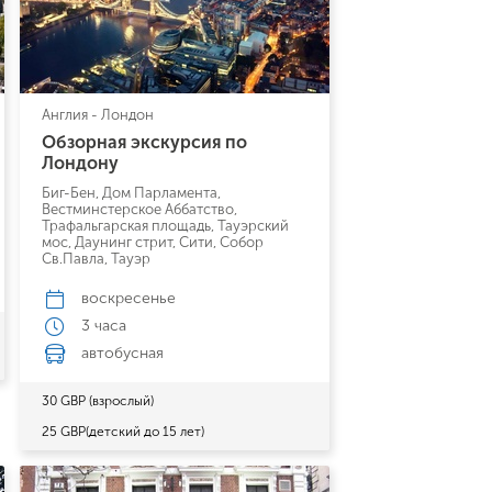
Англия - Лондон
Обзорная экскурсия по
Лондону
Биг-Бен, Дом Парламента,
Вестминстерское Аббатство,
Трафальгарская площадь, Тауэрский
мос, Даунинг стрит, Сити, Собор
Св.Павла, Тауэр
воскресенье
3 часа
автобусная
30 GBP (взрослый)
25 GBP(детский до 15 лет)