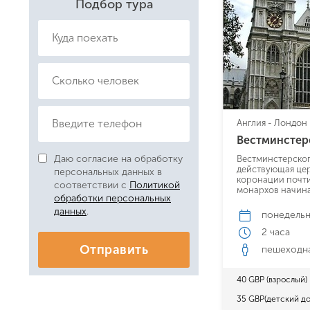
Подбор тура
Англия - Лондон
Вестминстер
Даю согласие на обработку
Вестминстерског
действующая цер
персональных данных в
коронации почти
соответствии с
Политикой
монархов начиная
обработки персональных
данных
.
понедель
2 часа
Отправить
пешеходн
40 GBP (взрослый)
35 GBP(детский до