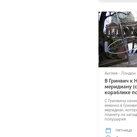
Даю соглас
Англия - Лондон
Политикой
В Гринвич к 
меридиану (с
кораблике по
С Гринвича начин
именно в Гринви
меридиан, котор
планету на запа
полушария
пятница