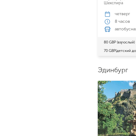
Шекспира
четверг
8 часов
автобусна
80 GBP (взрослый)
70 GBP(детский до 
Эдинбург