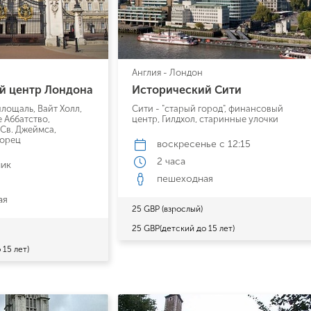
Англия - Лондон
й центр Лондона
Исторический Сити
лощаль, Вайт Холл,
Сити - "старый город", финансовый
 Аббатство,
центр, Гилдхол, старинные улочки
 Св. Джеймса,
ворец
воскресенье
c 12:15
2 часа
ник
пешеходная
ая
25 GBP (взрослый)
25 GBP(детский до 15 лет)
 15 лет)