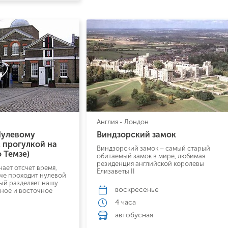
Вопрос к менеджеру Людмила
Наш менеджер свяжется с вами
выбранным критериям
в ближайшее время
Как Вас зовут?
Телефон
Отправит
Email
Позвоните мне
ие на обработку персональных данных в соответствии с
Англия - Лондон
 обработки персональных данных
.
Нулевому
Виндзорский замок
 прогулкой на
Виндзорский замок – самый старый
 Темзе)
обитаемый замок в мире, любимая
Подписаться
резиденция английской королевы
ает отсчет время,
Елизаветы II
че проходит нулевой
ый разделяет нашу
воскресенье
дное и восточное
4 часа
автобусная