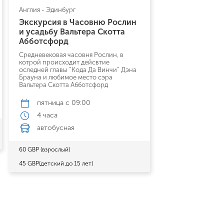
Англия - Эдинбург
Экскурсия в Часовню Рослин
и усадьбу Вальтера Скотта
Абботсфорд
Средневековая часовня Рослин, в
котрой происходит дейсвтие
оследней главы “Кода Да Винчи” Дэна
Брауна и любимое место сэра
Вальтера Скотта Абботсфорд
пятница
с 09:00
4 часа
автобусная
60 GBP (взрослый)
45 GBP(детский до 15 лет)