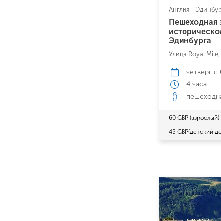
Англия - Эдинбу
Пешеходная 
историческо
Эдинбурга
Улица Royal Mile
четверг
с 
4 часа
пешеходн
60 GBP (взрослый)
45 GBP(детский до