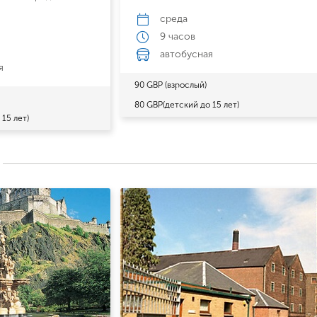
среда
9 часов
автобусная
я
90 GBP (взрослый)
80 GBP(детский до 15 лет)
15 лет)