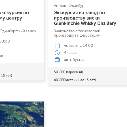
рг
Англия - Эдинбург
экскурсия по
Экскурсия на завод по
му центру
производству виски
Glenkinchie Whisky Distillery
, Эдинбургский замок
Знакомство с технологией
производства, дегустация
09:00
четверг
с 14:00
4 часа
ая
автобусная
50 GBP (взрослый)
 15 лет)
40 GBP(детский до 15 лет)