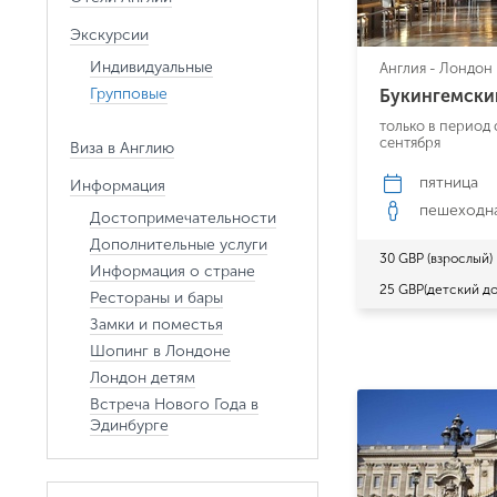
Экскурсии
Индивидуальные
Англия - Лондон
Групповые
Букингемски
только в период 
сентября
Виза в Англию
пятница
Информация
пешеходн
Достопримечательности
Дополнительные услуги
30 GBP (взрослый)
Информация о стране
25 GBP(детский до
Рестораны и бары
Замки и поместья
Шопинг в Лондоне
Лондон детям
Встреча Нового Года в
Эдинбурге