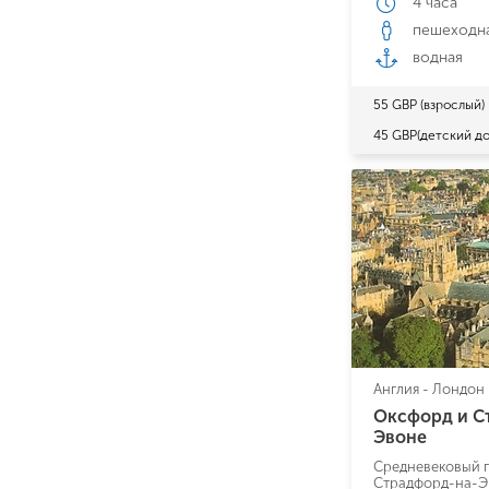
4 часа
пешеходн
водная
55 GBP (взрослый)
45 GBP(детский до
Англия - Лондон
Оксфорд и С
Эвоне
Средневековый 
Страдфорд-на-Э