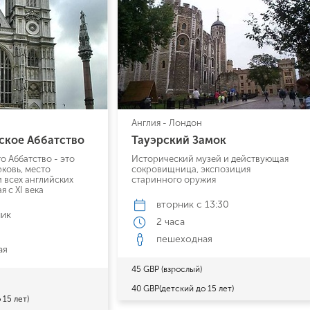
Англия - Лондон
ское Аббатство
Тауэрский Замок
о Аббатство - это
Исторический музей и действующая
ковь, место
сокровищница, экспозиция
 всех английских
старинного оружия
 с XI века
вторник
с 13:30
ник
2 часа
пешеходная
Поймайте выгодную цену!
ая
45 GBP (взрослый)
Подпишитесь и получайте уведомления
40 GBP(детский до 15 лет)
 15 лет)
о снижении цены на туры по