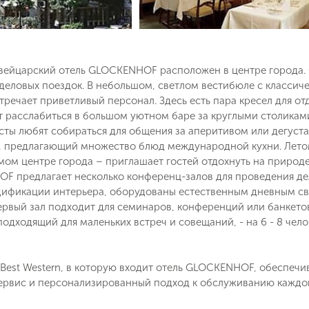
ейцарский отель GLOCKENHOF расположен в центре города. От
я деловых поездок. В небольшом, светлом вестибюле с класси
тречает приветливый персонал. Здесь есть пара кресел для от
т расслабиться в большом уютном баре за круглыми столиками
исты любят собираться для общения за аперитивом или дегуст
, предлагающий множество блюд международной кухни. Летом
мом центре города – приглашает гостей отдохнуть на природе
F предлагает несколько конференц-залов для проведения де
ификации интерьера, оборудованы естественным дневным св
рвый зал подходит для семинаров, конференций или банкетов д
 подходящий для маленьких встреч и совещаний, - на 6 - 8 чел
 Best Western, в которую входит отель GLOCKENHOF, обеспеч
ервис и персонализированный подход к обслуживанию каждог