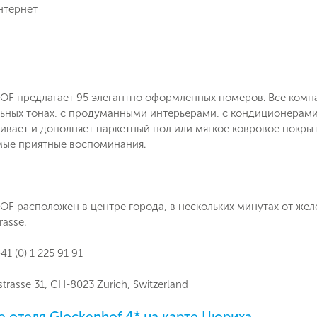
нтернет
F предлагает 95 элегантно оформленных номеров. Все комн
льных тонах, с продуманными интерьерами, с кондиционерами
вает и дополняет паркетный пол или мягкое ковровое покрыт
амые приятные воспоминания.
F расположен в центре города, в нескольких минутах от жел
asse.
41 (0) 1 225 91 91
lstrasse 31, CH-8023 Zurich, Switzerland
 отеля Glockenhof 4* на карте Цюриха