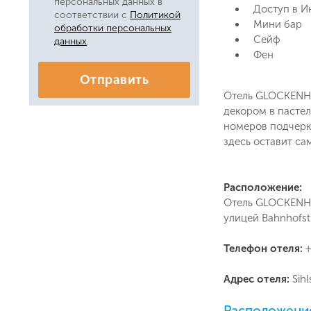
персональных данных в
Доступ в И
соответствии с
Политикой
Мини бар
обработки персональных
Сейф
данных
.
Фен
Отправить
Отель GLOCKENHO
декором в пасте
номеров подчерки
здесь оставит с
Расположение:
Отель GLOCKENHO
улицей Bahnhofstr
Телефон отеля:
+
Адрес отеля:
Sih
Расположение