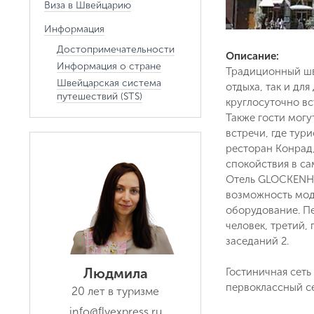
Виза в Швейцарию
Информация
Достопримечательности
Описание:
Информация о стране
Традиционный шв
Швейцарская система
отдыха, так и дл
путешествий (STS)
круглосуточно вс
Также гости могу
встречи, где тур
ресторан Конрад
спокойствия в са
Отель GLOCKENHO
возможность мод
оборудование. Пе
человек, третий,
заседаний 2.
Людмила
Гостиничная сеть
первоклассный с
20 лет в туризме
info@flyexpress.ru