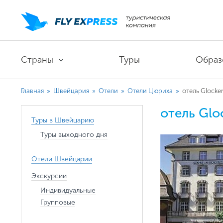
Страны
Туры
Образ
Главная
»
Швейцария
»
Отели
»
Отели Цюриха
»
отель Glocke
отель Glo
Туры в Швейцарию
Туры выходного дня
Отели Швейцарии
Экскурсии
Индивидуальные
Групповые