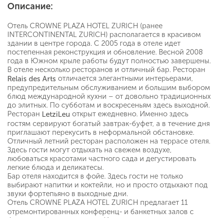
Описание:
Отель CROWNE PLAZA HOTEL ZURICH (ранее
INTERCONTINENTAL ZURICH) располагается в красивом
здании в центре города. С 2005 года в отеле идет
постепенная реконструкция и обновление. Весной 2008
года в Южном крыле работы будут полностью завершены.
В отеле несколько ресторанов и отличный бар. Ресторан
отличается элегантными интерьерами,
Relais des Arts
предупредительным обслуживанием и большим выбором
блюд международной кухни – от довольно традиционных
до элитных. По субботам и воскресеньям здесь выходной.
Ресторан
открыт ежедневно. Именно здесь
LetziLeu
гостям сервируют богатый завтрак-буфет, а в течение дня
приглашают перекусить в неформальной обстановке.
Отличный летний ресторан расположен на террасе отеля.
Здесь гости могут отдыхать на свежем воздухе,
любоваться красотами частного сада и дегустировать
легкие блюда и деликатесы.
Бар отеля находится в фойе. Здесь гости не только
выбирают напитки и коктейли, но и просто отдыхают под
звуки фортепьяно в выходные дни.
Отель
CROWNE PLAZA HOTEL ZURICH предлагает 11
отремонтированных конференц- и банкетных залов с