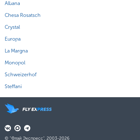
Albana
Chesa Rosatsch
Crystal
Europa
La Margna
Monopol
Schweizerhof
Steffani
© "Флай Экспресс", 2003-2026