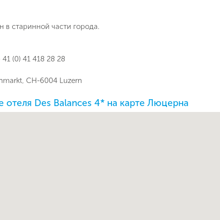
 в старинной части города.
 41 (0) 41 418 28 28
nmarkt, CH-6004 Luzern
Поймайте выгодную цену!
 отеля Des Balances 4* на карте Люцерна
Подпишитесь и получайте уведомления
о снижении цены на туры по
Вопрос к менеджеру Людмила
Наш менеджер свяжется с вами
выбранным критериям
в ближайшее время
Как Вас зовут?
Телефон
Отправит