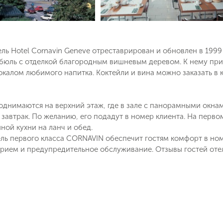
ь Hotel Cornavin Geneve отреставрирован и обновлен в 1999
бюль с отделкой благородным вишневым деревом. К нему прим
калом любимого напитка. Коктейли и вина можно заказать в 
однимаются на верхний этаж, где в зале с панорамными окна
завтрак. По желанию, его подадут в номер клиента. На перв
ой кухни на ланч и обед.
ль первого класса CORNAVIN обеспечит гостям комфорт в ном
рием и предупредительное обслуживание. Отзывы гостей отел
Поймайте выгодную цену!