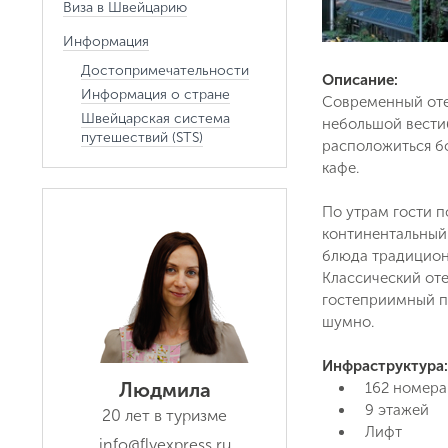
Виза в Швейцарию
Информация
Достопримечательности
Описание:
Информация о стране
Современный отел
Швейцарская система
небольшой вести
путешествий (STS)
расположиться бо
кафе.
По утрам гости п
континентальный 
блюда традиционн
Классический оте
гостеприимный п
шумно.
Инфраструктура:
Людмила
162 номера
9 этажей
20 лет в туризме
Лифт
info@flyexpress.ru