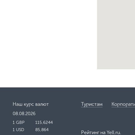
Наш курс валют
Туристам
Корпорат
08.08.2026
1 GBP
115,6244
1 USD
85,864
Рейтинг на
Yell.ru
.