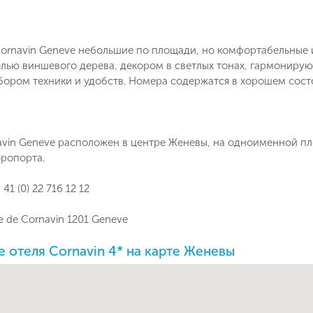
Cornavin Geneve небольшие по площади, но комфортабельные
елью виншевого дерева, декором в светлых тонах, гармонир
ром техники и удобств. Номера содержатся в хорошем состоя
avin Geneve расположен в центре Женевы, на одноименной пл
эропорта.
 41 (0) 22 716 12 12
e de Cornavin 1201 Geneve
 отеля Cornavin 4* на карте Женевы