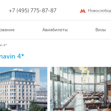
+7 (495) 775-87-87
Новослобод
ование
Авиабилеты
Визы
in 4*
navin 4*