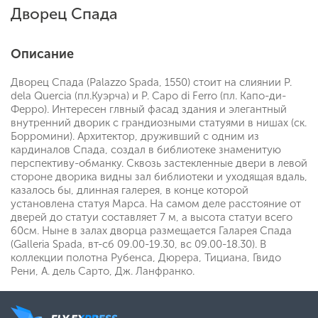
Дворец Спада
Описание
Дворец Спада (Palazzo Spada, 1550) стоит на слиянии P.
dela Quercia (пл.Куэрча) и P. Capo di Ferro (пл. Капо-ди-
Ферро). Интересен глвный фасад здания и элегантный
внутренний дворик с грандиозными статуями в нишах (ск.
Борромини). Архитектор, друживший с одним из
кардиналов Спада, создал в библиотеке знаменитую
перспективу-обманку. Сквозь застекленные двери в левой
стороне дворика видны зал библиотеки и уходящая вдаль,
казалось бы, длинная галерея, в конце которой
установлена статуя Марса. На самом деле расстояние от
дверей до статуи составляет 7 м, а высота статуи всего
60см. Ныне в залах дворца размещается Галарея Спада
(Galleria Spada, вт-сб 09.00-19.30, вс 09.00-18.30). В
коллекции полотна Рубенса, Дюрера, Тициана, Гвидо
Рени, А. дель Сарто, Дж. Ланфранко.