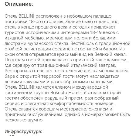
Описание:
Отель BELLINI расположен в небольшом палаццо
постройки 18-ого столетия. Здание было отдано под
отель в конце прошлого века и сегодня привлекает
туристов историческими интерьерами 18-19 веков с
изящной мебелью, мраморным полом и большими
люстрами муранского стекла. Вестибюль с традиционной
стойкой регистрации соединен с гостиной и баром. Из
окон отеля открывается красивый вид на Великий канал.
По утрам гостей приглашают в приятный зал с камином,
где сервируют традиционный итальянский завтрак.
Ресторана в отеле нет, но в течение дня в американском
баре с открытой террасой гости могут наслаждаться
легкими закусками и разнообразными напитками.
Отель BELLINI является членом международной
гостиничной группы Boscolo Hotels, в отелях которой
гостям обеспечен радушный прием, разнообразный
сервис и элегантная комфортабельность номеров.
Отель славится хорошим месторасположением и
приятным обслуживанием, однако в номерах может быть
несколько шумно.
Инфраструктура: