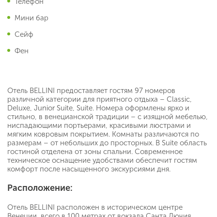
Телефон
Мини бар
Сейф
Фен
Отель BELLINI предоставляет гостям 97 номеров
различной категории для приятного отдыха – Classic,
Deluxe, Junior Suite, Suite. Номера оформлены ярко и
стильно, в венецианской традиции – с изящной мебелью,
ниспадающими портьерами, красивыми люстрами и
мягким ковровым покрытием. Комнаты различаются по
размерам – от небольших до просторных. В Suite область
гостиной отделена от зоны спальни. Современное
техническое оснащение удобствами обеспечит гостям
комфорт после насыщенного экскурсиями дня.
Расположение:
Отель BELLINI расположен в историческом центре
Венеции, всего в 100 метрах от вокзала Санта Лючия.