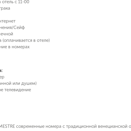
о снижении цены на туры по
 отель с 11-00
Вопрос к менеджеру Ольга
Наш менеджер свяжется с вами
выбранным критериям
трака
в ближайшее время
нтернет
Как Вас зовут?
анения/Сейф
Телефон
чечной
 (оплачивается в отеле)
ние в номерах
Отправит
Email
Позвоните мне
ие на обработку персональных данных в соответствии с
а:
 обработки персональных данных
.
ер
ванной или душем)
е телевидение
Подписаться
 MESTRE современные номера с традиционной венецианской об