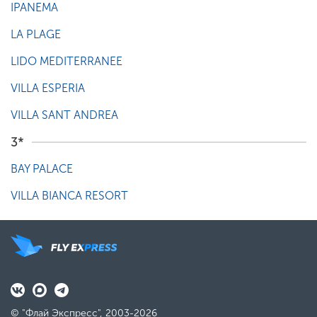
IPANEMA
LA PLAGE
LIDO MEDITERRANEE
VILLA ESPERIA
VILLA SANT ANDREA
3*
BAY PALACE
VILLA BIANCA RESORT
© "Флай Экспресс", 2003-2026