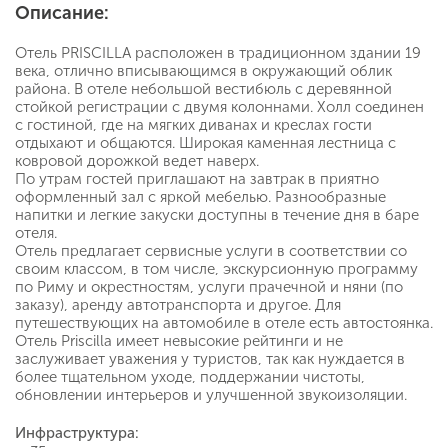
Описание:
Отель PRISCILLA расположен в традиционном здании 19
века, отлично вписывающимся в окружающий облик
района. В отеле небольшой вестибюль с деревянной
стойкой регистрации с двумя колоннами. Холл соединен
с гостиной, где на мягких диванах и креслах гости
отдыхают и общаются. Широкая каменная лестница с
ковровой дорожкой ведет наверх.
По утрам гостей приглашают на завтрак в приятно
оформленный зал с яркой мебелью. Разнообразные
напитки и легкие закуски доступны в течение дня в баре
отеля.
Отель предлагает сервисные услуги в соответствии со
своим классом, в том числе, экскурсионную программу
по Риму и окрестностям, услуги прачечной и няни (по
заказу), аренду автотранспорта и другое. Для
путешествующих на автомобиле в отеле есть автостоянка.
Отель Priscilla имеет невысокие рейтинги и не
заслуживает уважения у туристов, так как нуждается в
более тщательном уходе, поддержании чистоты,
обновлении интерьеров и улучшенной звукоизоляции.
Инфраструктура: