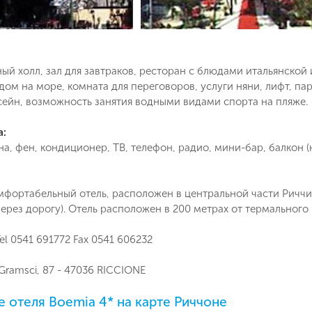
ный холл, зал для завтраков, ресторан с блюдами итальянской
идом на море, комната для переговоров, услуги няни, лифт, п
сейн, возможность занятия водными видами спорта на пляже.
Поймайте выгодную цену!
а:
а, фен, кондиционер, ТВ, телефон, радио, мини-бар, балкон (
Подпишитесь и получайте уведомления
о снижении цены на туры по
Вопрос к менеджеру Людмила
Наш менеджер свяжется с вами
выбранным критериям
фортабельный отель, расположен в центральной части Риччи
в ближайшее время
через дорогу). Отель расположен в 200 метрах от термального
Как Вас зовут?
el 0541 691772 Fax 0541 606232
Телефон
 Gramsci, 87 - 47036 RICCIONE
Отправит
 отеля Boemia 4* на карте Риччоне