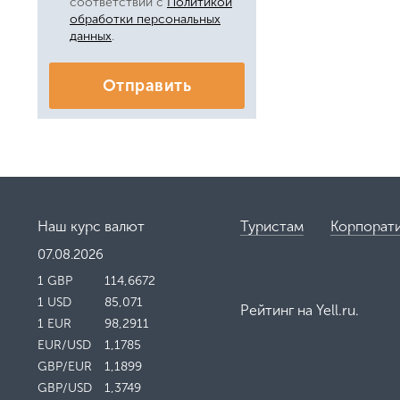
соответствии с
Политикой
обработки персональных
данных
.
Отправить
Наш курс валют
Туристам
Корпорат
07.08.2026
1 GBP
114,6672
1 USD
85,071
Рейтинг на
Yell.ru
.
1 EUR
98,2911
EUR/USD
1,1785
GBP/EUR
1,1899
GBP/USD
1,3749