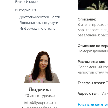
Виза в Италию
Информация
Достопримечательности
Описание:
Дополнительные услуги
В отеле: простор
Информация о стране
бар, терраса с в
развлечения: бас
Описание номер
Номера: душ/ванн
Расположение:
Современный ком
напротив отеля (
Телефон отеля:
T
Людмила
Адрес отеля:
Via
20 лет в туризме
info@flyexpress.ru
Расположение
м. Новослободская