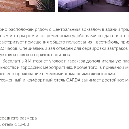
бно расположен рядом с Центральным вокзалом в здании тра
щным интерьером и современными удобствами создают в отел
рактеризует помещения общего пользования - вестибюль, прия
 23 часов. Специальный зал отведен для сервировки завтраков
уктовых соков и горячих напитков.
 - бесплатный Интернет-уголок и гараж
за дополнительную пл
ностях и городских мероприятиях. Кроме того, в приемной м
азрешено проживание с мелкими домашними животными.
ухоженный и комфортный отель GARDA занимает достойное мес
среднего размера
Поймайте выгодную цену!
 отель с 12-00