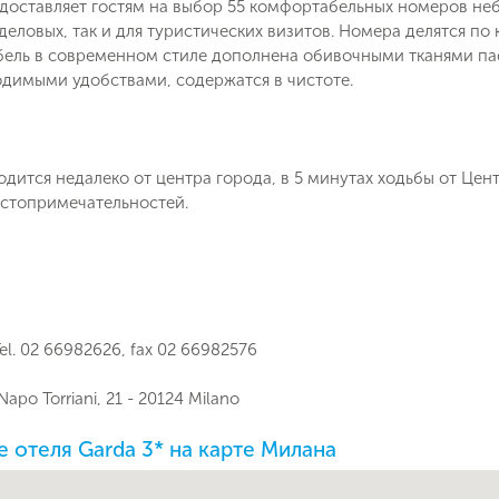
доставляет гостям на выбор 55 комфортабельных номеров не
 деловых, так и для туристических визитов. Номера делятся по
бель в современном стиле дополнена обивочными тканями пас
димыми удобствами, содержатся в чистоте.
дится недалеко от центра города, в 5 минутах ходьбы от Це
остопримечательностей.
el. 02 66982626, fax 02 66982576
Napo Torriani, 21 - 20124 Milano
 отеля Garda 3* на карте Милана