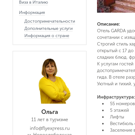
Виза в Италию
Информация
Достопримечательности
Описание:
Дополнительные услуги
Отель GARDA удо
Информация о стране
сочетании с изя
Строгий стиль ха
открытый с 17 до
сладких блюд, фр
К услугам гостей
достопримечатель
гида. В отеле р
Уютный и тихий, 
Инфраструктура:
55 номеров
5 этажей
Ольга
Лифты
11 лет в туризме
Вестибюль 
info@flyexpress.ru
Заселение в
м. Новослободская