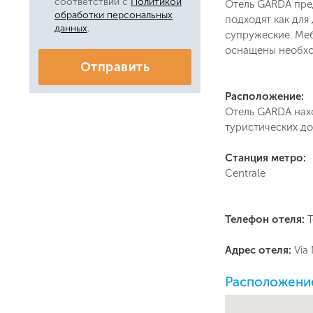
соответствии с
Политикой
Отель GARDA пре
обработки персональных
подходят как для
данных
.
супружеские. Ме
оснащены необхо
Отправить
Расположение:
Отель GARDA нахо
туристических д
Станция метро:
Centrale
Телефон отеля:
T
Адрес отеля:
Via 
Расположение