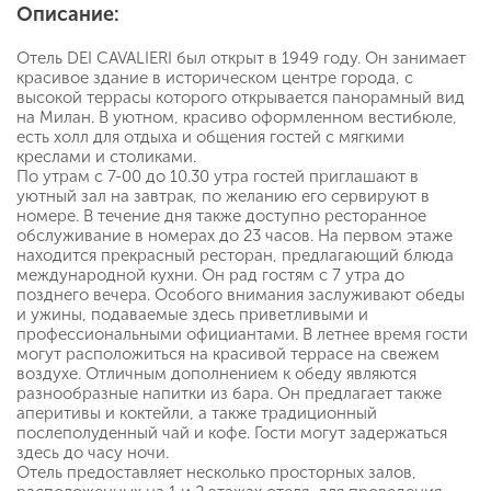
Описание:
Отель DEI CAVALIERI был открыт в 1949 году. Он занимает
красивое здание в историческом центре города, с
высокой террасы которого открывается панорамный вид
на Милан. В уютном, красиво оформленном вестибюле,
есть холл для отдыха и общения гостей с мягкими
креслами и столиками.
По утрам с 7-00 до 10.30 утра гостей приглашают в
уютный зал на завтрак, по желанию его сервируют в
номере. В течение дня также доступно ресторанное
обслуживание в номерах до 23 часов. На первом этаже
находится прекрасный ресторан, предлагающий блюда
международной кухни. Он рад гостям с 7 утра до
позднего вечера. Особого внимания заслуживают обеды
и ужины, подаваемые здесь приветливыми и
профессиональными официантами. В летнее время гости
могут расположиться на красивой террасе на свежем
воздухе. Отличным дополнением к обеду являются
разнообразные напитки из бара. Он предлагает также
аперитивы и коктейли, а также традиционный
послеполуденный чай и кофе. Гости могут задержаться
здесь до часу ночи.
Отель предоставляет несколько просторных залов,