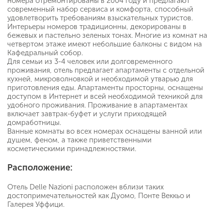
номера отремонтированы в 2004 году и предлагают
современный набор сервиса и комфорта, способный
удовлетворить требованиям взыскательных туристов.
Интерьеры номеров традиционны, декорированы в
бежевых и пастельно зеленых тонах. Многие из комнат на
четвертом этаже имеют небольшие балконы с видом на
Кафедральный собор.
Для семьи из 3-4 человек или долговременного
проживания, отель предлагает апартаменты с отдельной
кухней, микроволновкой и необходимой утварью для
приготовления еды. Апартаменты просторны, оснащены
доступом в Интернет и всей необходимой техникой для
удобного проживания. Проживание в апартаментах
включает завтрак-буфет и услуги приходящей
домработницы.
Ванные комнаты во всех номерах оснащены ванной или
душем, феном, а также приветственными
косметическими принадлежностями.
Расположение:
Отель Delle Nazioni расположен вблизи таких
достопримечательностей как Дуомо, Понте Веккьо и
Галерея Уффици.