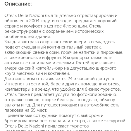
Описание:
Отель Delle Nazioni был тщательно отреставрирован и
обновлен в 2004 году, и сегодня предлагает хороший
сервис и комфорт в центре Флоренции. Отель
реконструирован с сохранением исторических
особенностей здания.
Зал для завтрака открывает свои двери в семь, здесь
подают смешанный континентальный завтрак,
включающий свежие соки, горячие напитки и пирожные,
а также зерновые и фрукты. В коридорах также есть
автоматы с напитками и снеками. Гостей приглашает
американский коктейль-бар на дегустацию широкого
круга местных вин и коктейлей.
Достоинством отеля является 24-х часовой доступ в
Интернет в гостиной, баре и других помещениях отеля,
компьютеры в аренду, что удобно для бизнес-туристов.
Отель также предлагает услуги по фотокопированию,
отправке факсов, стирке белья раз в неделю, обмену
валюты и т.д. Для путешествующих на автомобиле есть
парковка на 35 мест.
Приветливые сотрудники помогут с выбором и
бронированием ресторана или театра, а также экскурсий.
Отель Delle Nazioni привлекает туристов