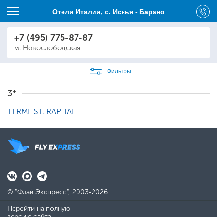
Отели Италии, о. Искья - Барано
+7 (495) 775-87-87
м. Новослободская
Фильтры
3*
TERME ST. RAPHAEL
© "Флай Экспресс", 2003-2026
Перейти на полную
версию сайта