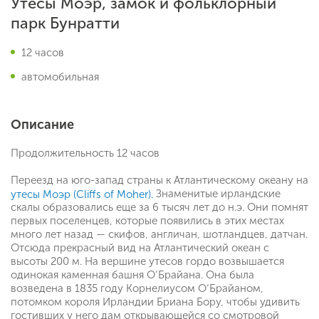
Утесы Моэр, замок и фольклорный
парк Бунратти
12 часов
автомобильная
Описание
Продолжительность 12 часов
Переезд на юго-запад страны к Атлантическому океану на
Знаменитые ирландские
утесы Моэр (Cliffs of Moher).
скалы образовались еще за 6 тысяч лет до н.э. Они помнят
первых поселенцев, которые появились в этих местах
много лет назад — скифов, англичан, шотландцев, датчан.
Отсюда прекрасный вид на Атлантический океан с
высоты 200 м. На вершине утесов гордо возвышается
одинокая каменная башня О‘Брайана. Она была
возведена в 1835 году Корнелиусом О‘Брайаном,
потомком короля Ирландии Бриана Бору, чтобы удивить
гостивших у него дам открывающейся со смотровой