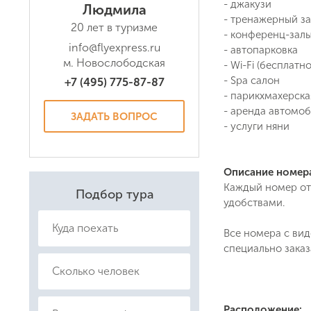
- джакузи
Людмила
- тренажерный з
20 лет в туризме
- конференц-зал
info@flyexpress.ru
- автопарковка
м. Новослободская
- Wi-Fi (бесплатно
- Spa салон
+7 (495) 775-87-87
- парикхмахерска
- аренда автомо
ЗАДАТЬ ВОПРОС
- услуги няни
Даю соглас
Политикой
Описание номер
Каждый номер от
Подбор тура
удобствами.
Все номера с ви
специально зака
Расположение: