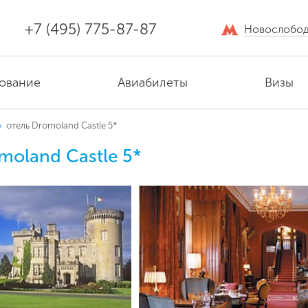
+7 (495) 775-87-87
Новослобод
ование
Авиабилеты
Визы
»
отель Dromoland Castle 5*
moland Castle 5*