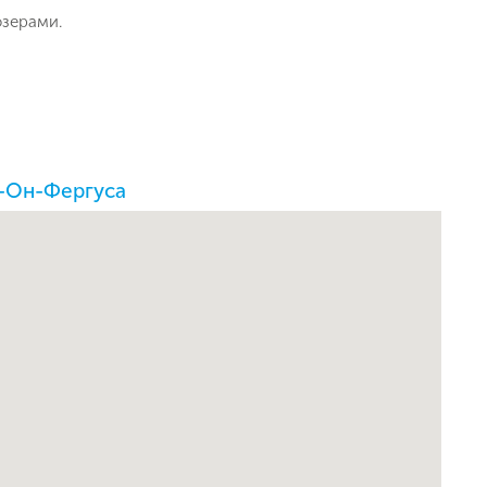
озерами.
т-Он-Фергуса