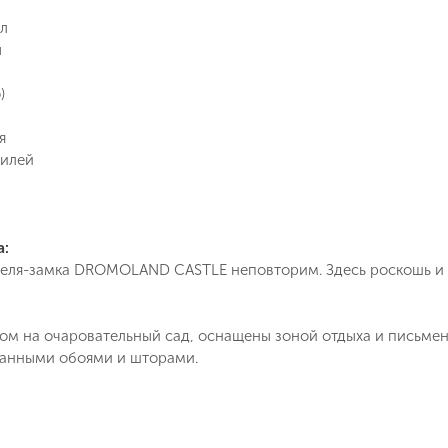
в ближайшее время
ал
Как Вас зовут?
ы
Телефон
)
Отправит
я
Email
билей
Позвоните мне
ие на обработку персональных данных в соответствии с
 обработки персональных данных
.
а:
еля-замка DROMOLAND CASTLE неповторим. Здесь роскошь и
Подписаться
дом на очаровательный сад, оснащены зоной отдыха и письме
занными обоями и шторами.