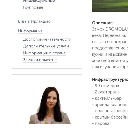
Индивидуальные
Групповые
Виза в Ирландию
Описание:
Замок DROMOLAND
Информация
века. Первоначал
Достопримечательности
гольфа и прекрас
Дополнительные услуги
предоставление 
Информация о стране
кухни и изысканн
Замки и поместья
хорошей книгой 
для изучения го
Инфраструктура:
- 99 номеров
- 2 ресторана
- коктейль-бар
- аренда велоси
- поле для гольфа
- крытый бассейн
- паровая