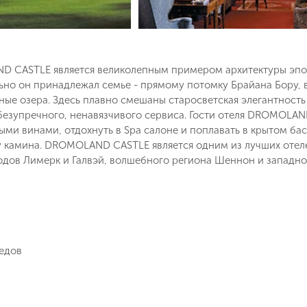
 CASTLE является великолепным примером архитектуры эпох
ьно он принадлежал семье - прямому потомку Брайана Бору, 
ные озера. Здесь плавно смешаны старосветская элегантност
безупречного, ненавязчивого сервиса. Гости отеля DROMOLA
ыми винами, отдохнуть в Spa салоне и поплавать в крытом ба
у камина. DROMOLAND CASTLE является одним из лучших отеле
родов Лимерк и Галвэй, волшебного региона Шеннон и западн
Поймайте выгодную цену!
педов
Подпишитесь и получайте уведомления
о снижении цены на туры по
Вопрос к менеджеру Людмила
Наш менеджер свяжется с вами
выбранным критериям