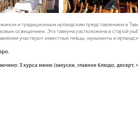
жином и традиционным ирландским представлением в Тавер
зовым освещением. Эта таверна расположена в старой рыб
тавлении участвуют известные певцы, музыканты и ирландс
вро.
ючено: 3 курса меню (закуски, главное блюдо, десерт, 
Поймайте выгодную цену!
Подпишитесь и получайте уведомления
о снижении цены на туры по
Вопрос к менеджеру Ольга
Наш менеджер свяжется с вами
выбранным критериям
в ближайшее время
Как Вас зовут?
Телефон