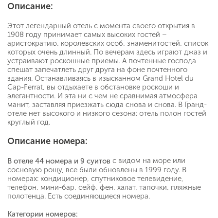
Описание:
Этот легендарный отель с момента своего открытия в
1908 году принимает самых высоких гостей –
аристократию, королевских особ, знаменитостей, список
которых очень длинный. По вечерам здесь играют джаз и
устраивают роскошные приемы. А почтенные господа
спешат запечатлеть друг друга на фоне почтенного
здания. Останавливаясь в изысканном Grand Hotel du
Cap-Ferrat, вы отдыхаете в обстановке роскоши и
элегантности. И эта ни с чем не сравнимая атмосфера
манит, заставляя приезжать сюда снова и снова. В Гранд-
отеле нет высокого и низкого сезона: отель полон гостей
круглый год.
Описание номера:
с видом на море или
В отеле 44 номера и 9 суитов
сосновую рощу, все были обновлены в 1999 году. В
номерах: кондиционер, спутниковое телевидение,
телефон, мини-бар, сейф, фен, халат, тапочки, пляжные
полотенца. Есть соединяющиеся номера.
Категории номеров: