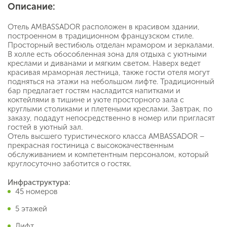
Описание:
Отель AMBASSADOR расположен в красивом здании,
построенном в традиционном французском стиле.
Просторный вестибюль отделан мрамором и зеркалами.
В холле есть обособленная зона для отдыха с уютными
креслами и диванами и мягким светом. Наверх ведет
красивая мраморная лестница, также гости отеля могут
подняться на этажи на небольшом лифте. Традиционный
бар предлагает гостям насладится напитками и
коктейлями в тишине и уюте просторного зала с
круглыми столиками и плетеными креслами. Завтрак, по
заказу, подадут непосредственно в номер или пригласят
гостей в уютный зал.
Отель высшего туристического класса AMBASSADOR –
прекрасная гостиница с высококачественным
обслуживанием и компетентным персоналом, который
круглосуточно заботится о гостях.
Инфраструктура:
45 номеров
5 этажей
Лифт