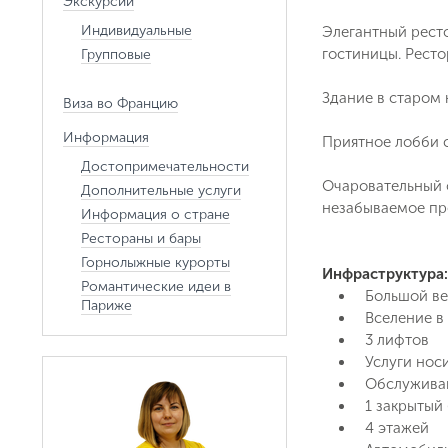
Экскурсии
Индивидуальные
Элегантный рест
гостиницы. Ресто
Групповые
Здание в старом 
Виза во Францию
Информация
Приятное лобби 
Достопримечательности
Очаровательный о
Дополнительные услуги
незабываемое пр
Информация о стране
Рестораны и бары
Горнолыжные курорты
Инфраструктура:
Романтические идеи в
Большой в
Париже
Вселение в 
3 лифтов
Услуги нос
Обслуживан
1 закрытый
4 этажей