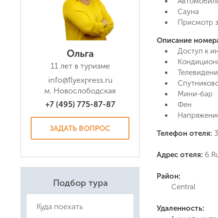
Автомобиль
Сауна
Присмотр з
Описание номер
Доступ к и
Ольга
Кондицион
11 лет в туризме
Телевидени
info@flyexpress.ru
Спутниково
м. Новослободская
Даю соглас
Мини-бар
Политикой
+7 (495) 775-87-87
Фен
Напряжени
ЗАДАТЬ ВОПРОС
Телефон отеля:
3
Адрес отеля:
6 R
Район:
Подбор тура
Central
Удаленность: