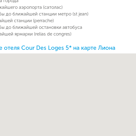
ра города
жайшего аэропорта (сатолас)
бы до ближайшей станции метро (st jean)
айшей станции (perrache)
бы до ближайшей остановки автобуса
йшей ярмарки (relias de congres)
 отеля Cour Des Loges 5* на карте Лиона