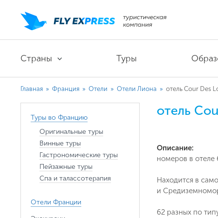
Страны
Туры
Образ
Главная
»
Франция
»
Отели
»
Отели Лиона
»
отель Cour Des L
отель Cou
Туры во Францию
Оригинальные туры
Винные туры
Описание:
Гастрономические туры
номеров в отеле 
Пейзажные туры
Спа и талассотерапия
Находится в сам
и Средиземномор
Отели Франции
62 разных по тип