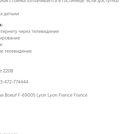
ная стоянка (оплачивается в гостинице, если доступна)
Как Вас зовут?
а детьми
Телефон
а:
нтернету через телевидение
Отправит
ирование
е
Email
е телевидение
Позвоните мне
ие на обработку персональных данных в соответствии с
 обработки персональных данных
.
е 220В
Подписаться
3-472-774444
ue Boeuf F-69005 Lyon Lyon France France