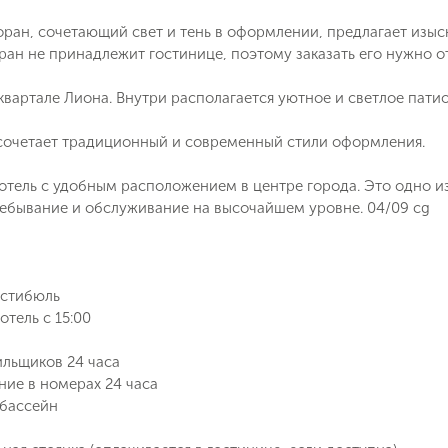
оран, сочетающий свет и тень в оформлении, предлагает из
ран не принадлежит гостинице, поэтому заказать его нужно о
квартале Лиона. Внутри располагается уютное и светлое патио
сочетает традиционный и современный стили оформления.
тель с удобным расположением в центре города. Это одно из
ебывание и обслуживание на высочайшем уровне. 04/09 cg
естибюль
отель с 15:00
Поймайте выгодную цену!
ильщиков 24 часа
Подпишитесь и получайте уведомления
ие в номерах 24 часа
о снижении цены на туры по
Вопрос к менеджеру Ольга
 бассейн
Наш менеджер свяжется с вами
выбранным критериям
в ближайшее время