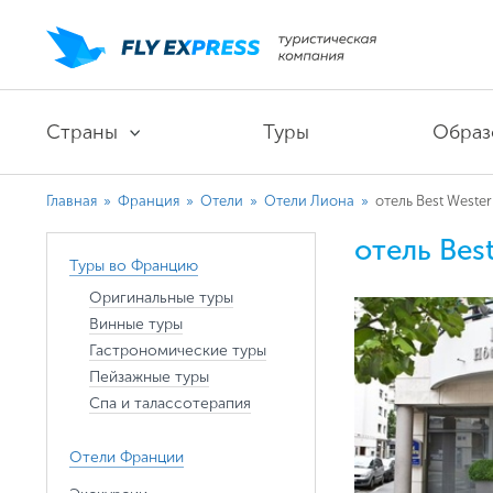
Страны
Туры
Образ
Главная
»
Франция
»
Отели
»
Отели Лиона
»
отель Best Wester
отель Bes
Туры во Францию
Оригинальные туры
Винные туры
Гастрономические туры
Пейзажные туры
Спа и талассотерапия
Отели Франции