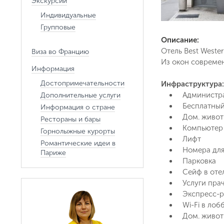
Экскурсии
Индивидуальные
Групповые
Описание:
Отель Best Weste
Виза во Францию
Из окон современ
Информация
Достопримечательности
Инфраструктура:
Администра
Дополнительные услуги
Бесплатный
Информация о стране
Дом. живо
Рестораны и бары
Компьютер
Горнолыжные курорты
Лифт
Романтические идеи в
Номера для
Париже
Парковка
Сейф в оте
Услуги пра
Экспресс-р
Wi-Fi в лоб
Дом. живо