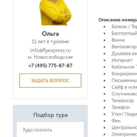
Описание номер
Балкон / Т
Ольга
Бесплатный
Ванна
11 лет в туризме
Вентилятор
info@flyexpress.ru
Душевая ка
м. Новослободская
Интернет
+7 (495) 775-87-87
Кабельное 
Кондицион
Даю соглас
Письменны
ЗАДАТЬ ВОПРОС
Политикой
Сейф в но
Спутниково
Телевизор
Телефон
Утюг/ Глад
Подбор тура
Фен
Центрально
Электричес