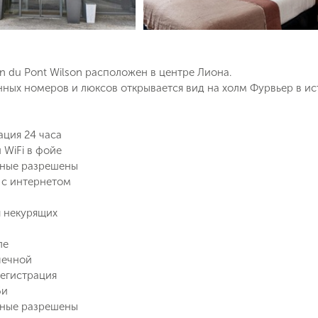
rn du Pont Wilson расположен в центре Лиона.
ных номеров и люксов открывается вид на холм Фурвьер в ис
ция 24 часа
 WiFi в фойе
тные разрешены
 с интернетом
 некурящих
ле
чечной
Поймайте выгодную цену!
егистрация
би
тные разрешены
Подпишитесь и получайте уведомления