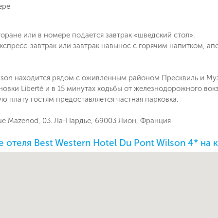
ере
оране или в номере подается завтрак «шведский стол».
спресс-завтрак или завтрак навынос с горячим напитком, ап
lson находится рядом с оживленным районом Пресквиль и Музе
овки Liberté и в 15 минутах ходьбы от железнодорожного вок
ю плату гостям предоставляется частная парковка.
rue Mazenod, 03. Ла-Пардье, 69003 Лион, Франция
отеля Best Western Hotel Du Pont Wilson 4* на 