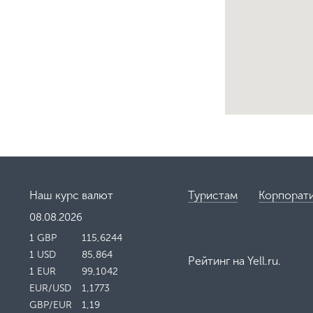
Наш курс валют
Туристам
Корпорат
08.08.2026
1 GBP
115,6244
1 USD
85,864
Рейтинг на
Yell.ru
.
1 EUR
99,1042
EUR/USD
1,1773
GBP/EUR
1,19