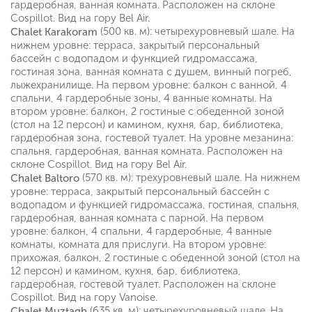
гардеробная, ванная комната. Расположен на склоне
Cospillot. Вид на гору Bel Air.
(500 кв. м): четырехуровневый шале. На
Chalet Karakoram
нижнем уровне: терраса, закрытый персональный
бассейн с водопадом и функцией гидромассажа,
гостиная зона, ванная комната с душем, винный погреб,
лыжехранилище. На первом уровне: балкон с ванной, 4
спальни, 4 гардеробные зоны, 4 ванные комнаты. На
втором уровне: балкон, 2 гостиные с обеденной зоной
(стол на 12 персон) и камином, кухня, бар, библиотека,
гардеробная зона, гостевой туалет. На уровне мезанина:
спальня, гардеробная, ванная комната. Расположен на
склоне Cospillot. Вид на гору Bel Air.
(570 кв. м): трехуровневый шале. На нижнем
Chalet Baltoro
уровне: терраса, закрытый персональный бассейн с
водопадом и функцией гидромассажа, гостиная, спальня,
гардеробная, ванная комната с парной. На первом
уровне: балкон, 4 спальни, 4 гардеробные, 4 ванные
комнаты, комната для прислуги. На втором уровне:
прихожая, балкон, 2 гостиные с обеденной зоной (стол на
12 персон) и камином, кухня, бар, библиотека,
гардеробная, гостевой туалет. Расположен на склоне
Cospillot. Вид на гору Vanoise.
(635 кв. м): четырехуровневый шале. На
Chalet Muztagh