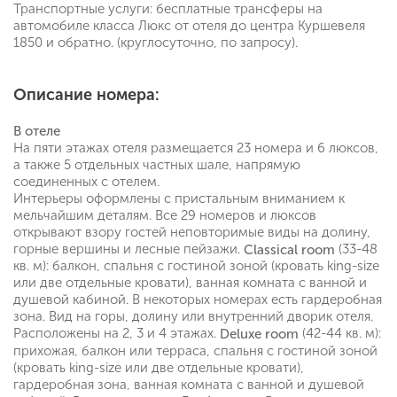
Транспортные услуги: бесплатные трансферы на
автомобиле класса Люкс от отеля до центра Куршевеля
1850 и обратно. (круглосуточно, по запросу).
Описание номера:
В отеле
На пяти этажах отеля размещается 23 номера и 6 люксов,
а также 5 отдельных частных шале, напрямую
соединенных с отелем.
Интерьеры оформлены с пристальным вниманием к
мельчайшим деталям. Все 29 номеров и люксов
открывают взору гостей неповторимые виды на долину,
горные вершины и лесные пейзажи.
(33-48
Classical room
кв. м): балкон, спальня с гостиной зоной (кровать king-size
или две отдельные кровати), ванная комната с ванной и
душевой кабиной. В некоторых номерах есть гардеробная
зона. Вид на горы, долину или внутренний дворик отеля.
Расположены на 2, 3 и 4 этажах.
(42-44 кв. м):
Deluxe room
прихожая, балкон или терраса, спальня с гостиной зоной
(кровать king-size или две отдельные кровати),
гардеробная зона, ванная комната с ванной и душевой