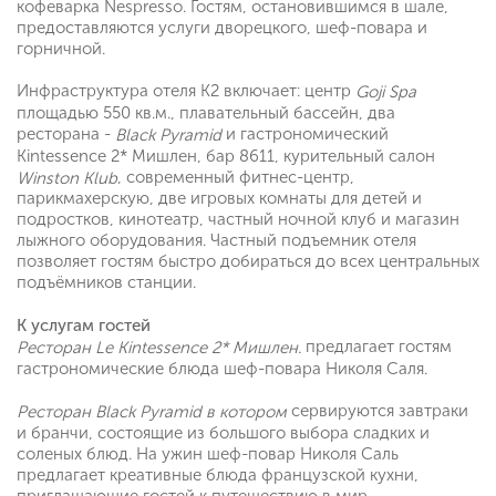
кофеварка Nespresso. Гостям, остановившимся в шале,
предоставляются услуги дворецкого, шеф-повара и
горничной.
Инфраструктура отеля K2 включает: центр
Goji Spa
площадью 550 кв.м., плавательный бассейн, два
ресторана -
и гастрономический
Black Pyramid
Kintessence 2* Мишлен, бар 8611, курительный салон
, современный фитнес-центр,
Winston Klub
парикмахерскую, две игровых комнаты для детей и
подростков, кинотеатр, частный ночной клуб и магазин
лыжного оборудования. Частный подъемник отеля
позволяет гостям быстро добираться до всех центральных
подъёмников станции.
К услугам гостей
предлагает гостям
Ресторан Le Kintessence 2* Мишлен.
гастрономические блюда шеф-повара Николя Саля.
сервируются завтраки
Ресторан Black Pyramid в котором
и бранчи, состоящие из большого выбора сладких и
соленых блюд. На ужин шеф-повар Николя Саль
предлагает креативные блюда французской кухни,
приглашающие гостей к путешествию в мир