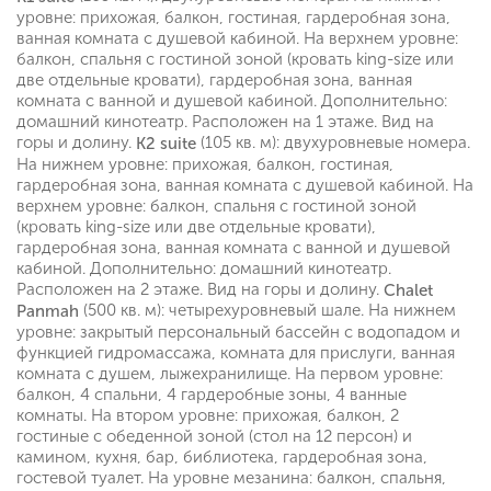
уровне: прихожая, балкон, гостиная, гардеробная зона,
ванная комната с душевой кабиной. На верхнем уровне:
балкон, спальня с гостиной зоной (кровать king-size или
две отдельные кровати), гардеробная зона, ванная
комната с ванной и душевой кабиной. Дополнительно:
домашний кинотеатр. Расположен на 1 этаже. Вид на
горы и долину.
(105 кв. м): двухуровневые номера.
K2 suite
На нижнем уровне: прихожая, балкон, гостиная,
гардеробная зона, ванная комната с душевой кабиной. На
верхнем уровне: балкон, спальня с гостиной зоной
(кровать king-size или две отдельные кровати),
гардеробная зона, ванная комната с ванной и душевой
кабиной. Дополнительно: домашний кинотеатр.
Расположен на 2 этаже. Вид на горы и долину.
Chalet
(500 кв. м): четырехуровневый шале. На нижнем
Panmah
уровне: закрытый персональный бассейн с водопадом и
функцией гидромассажа, комната для прислуги, ванная
комната с душем, лыжехранилище. На первом уровне:
балкон, 4 спальни, 4 гардеробные зоны, 4 ванные
комнаты. На втором уровне: прихожая, балкон, 2
гостиные с обеденной зоной (стол на 12 персон) и
камином, кухня, бар, библиотека, гардеробная зона,
гостевой туалет. На уровне мезанина: балкон, спальня,