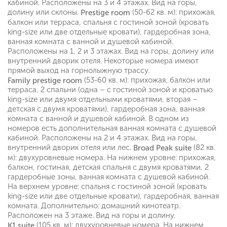
кабиной. Расположены на 3 и 4 этажах. Вид на горы,
долину или склоны.
(50-62 кв. м): прихожая,
Prestige room
балкон или терраса, спальня с гостиной зоной (кровать
king-size или две отдельные кровати), гардеробная зона,
ванная комната с ванной и душевой кабиной.
Расположены на 1, 2 и 3 этажах. Вид на горы, долину или
внутренний дворик отеля. Некоторые номера имеют
прямой выход на горнолыжную трассу.
(53-60 кв. м): прихожая, балкон или
Family prestige room
терраса, 2 спальни (одна – с гостиной зоной и кроватью
king-size или двумя отдельными кроватями, вторая –
детская с двумя кроватями), гардеробная зона, ванная
комната с ванной и душевой кабиной. В одном из
номеров есть дополнительная ванная комната с душевой
кабиной. Расположены на 2 и 4 этажах. Вид на горы,
внутренний дворик отеля или лес.
(82 кв.
Broad Peak suite
м): двухуровневые номера. На нижнем уровне: прихожая,
балкон, гостиная, детская спальня с двумя кроватями, 2
гардеробные зоны, ванная комната с душевой кабиной.
На верхнем уровне: спальня с гостиной зоной (кровать
king-size или две отдельные кровати), гардеробная, ванная
комната. Дополнительно: домашний кинотеатр.
Расположен на 3 этаже. Вид на горы и долину.
(105 кв. м): двухуровневые номера. На нижнем
K1 suite