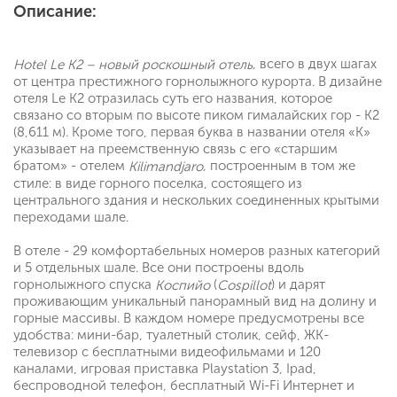
Описание:
, всего в двух шагах
Hotel Le K2 – новый роскошный отель
от центра престижного горнолыжного курорта. В дизайне
отеля Le K2 отразилась суть его названия, которое
связано со вторым по высоте пиком гималайских гор - K2
(8,611 м). Кроме того, первая буква в названии отеля «К»
указывает на преемственную связь с его «старшим
братом» - отелем
, построенным в том же
Kilimandjaro
стиле: в виде горного поселка, состоящего из
центрального здания и нескольких соединенных крытыми
переходами шале.
В отеле - 29 комфортабельных номеров разных категорий
и 5 отдельных шале. Все они построены вдоль
горнолыжного спуска
(
) и дарят
Коспийо
Cospillot
проживающим уникальный панорамный вид на долину и
горные массивы. В каждом номере предусмотрены все
удобства: мини-бар, туалетный столик, сейф, ЖК-
телевизор с бесплатными видеофильмами и 120
каналами, игровая приставка Playstation 3, Ipad,
беспроводной телефон, бесплатный Wi-Fi Интернет и