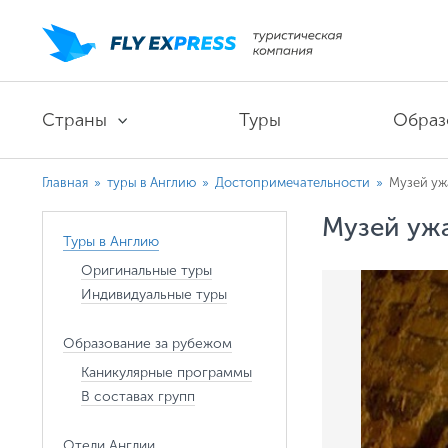
Страны
Туры
Образ
Главная
»
туры в Англию
»
Достопримечательности
»
Музей уж
Музей уж
Туры в Англию
Оригинальные туры
Индивидуальные туры
Образование за рубежом
Каникулярные программы
В составах групп
Отели Англии