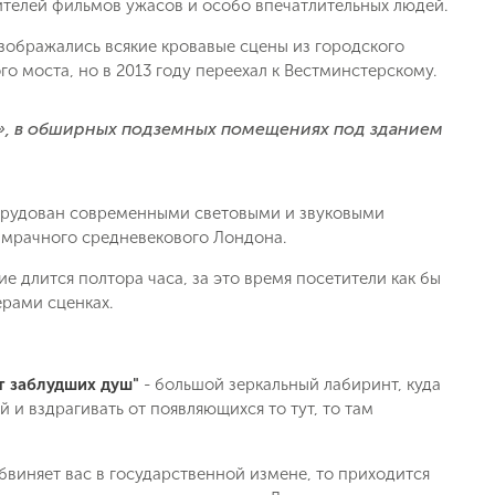
телей фильмов ужасов и особо впечатлительных людей.
изображались всякие кровавые сцены из городского
го моста, но в 2013 году переехал к Вестминстерскому.
а», в обширных подземных помещениях под зданием
орудован современными световыми и звуковыми
 мрачного средневекового Лондона.
е длится полтора часа, за это время посетители как бы
ерами сценках.
т заблудших душ"
- большой зеркальный лабиринт, куда
 и вздрагивать от появляющихся то тут, то там
обвиняет вас в государственной измене, то приходится