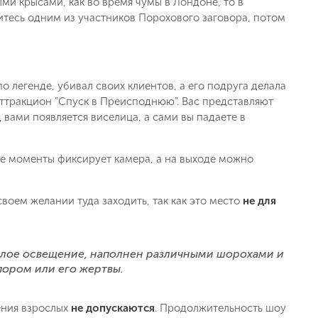
и крысами, как во время чумы в Лондоне, то в
итесь одним из участников Порохового заговора, потом
 легенде, убивал своих клиентов, а его подруга делала
 аттракцион "Спуск в Преисподнюю". Вас представляют
вами появляется виселица, а сами вы падаете в
ь заявку
ие моменты фиксирует камера, а на выходе можно
своем желании туда заходить, так как это место
не для
склое освещение, наполнен различными шорохами и
пором или его жертвы.
ения взрослых
не допускаются
. Продолжительность шоу