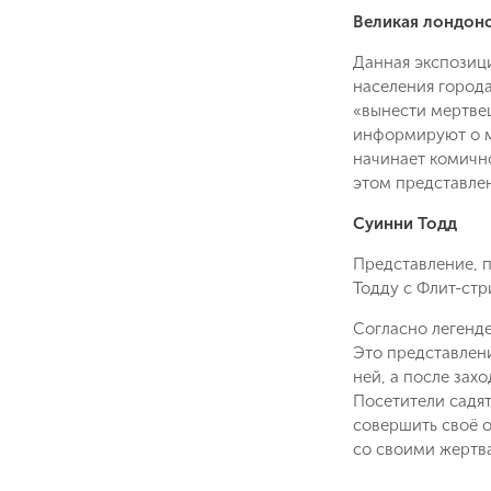
Великая лондонс
Данная экспозици
населения города
«вынести мертве
информируют о ме
начинает комично
этом представлен
Суинни Тодд
Представление, 
Тодду с Флит-стр
Согласно легенде
Это представлени
ней, а после зах
Посетители садят
совершить своё о
со своими жертва