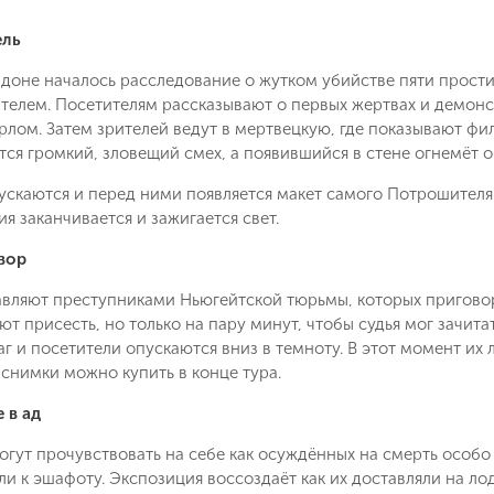
ель
ндоне началось расследование о жутком убийстве пяти прости
елем. Посетителям рассказывают о первых жертвах и демон
лом. Затем зрителей ведут в мертвецкую, где показывают фил
тся громкий, зловещий смех, а появившийся в стене огнемёт
ускаются и перед ними появляется макет самого Потрошителя.
я заканчивается и зажигается свет.
вор
авляют преступниками Ньюгейтской тюрьмы, которых приговор
ют присесть, но только на пару минут, чтобы судья мог зачита
г и посетители опускаются вниз в темноту. В этот момент их
снимки можно купить в конце тура.
 в ад
огут прочувствовать на себе как осуждённых на смерть особо
ли к эшафоту. Экспозиция воссоздаёт как их доставляли на ло