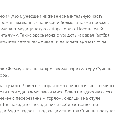
ной чумой, унёсшей из жизни значительную часть
рожан, вызванных паникой и болью, а также просьбы
апоминает медицинскую лабораторию. Посетителей
ь чуму. Также здесь можно увидеть как врач (актёр)
 мертвец внезапно оживает и начинает кричать — на
зов «Жемчужная нить» кровавому парикмахеру Суинни
оры.
авку мисс Ловетт, которая пекла пироги из человечины.
тели проходят мимо лавки мисс Ловетт и здороваются с
некен с перерезанным горлом, сидящий на стуле.
 Тод находится позади них и собирается вот-вот
д и будто падает в подвал (именно так Свинни поступал