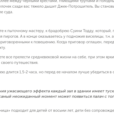
аллее между черными крестами, гниющими трупами и голодным
о снижении цены на туры по
Вопрос к менеджеру Людмила
улочек сзади вас тяжело дышит Джек-Потрошитель. Вы станов
Наш менеджер свяжется с вами
выбранным критериям
е суда.
в ближайшее время
Как Вас зовут?
Телефон
е к пыточному мастеру, к брадобрею Суини Тодду, который, по
ля пирогов. А в конце оказываетесь у подножия виселицы, т.н.
риговоренными к повешению. Когда приговор оглашен, перед 
Отправит
хту.
Email
те все прелести средневековой жизни на себе, при этом ярк
Позвоните мне
 своего путешествия.
ие на обработку персональных данных в соответствии с
 обработки персональных данных
.
ею длится 1,5-2 часа, но перед ее началом лучше убедиться в 
Подписаться
ния ужасающего эффекта каждый зал в здании имеет ту
в самый неожиданный момент может появиться палач с то
ица» подходит для детей от восьми лет, дети без сопровожд