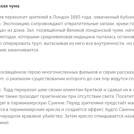
кая чума
я переносит зрителей в Лондон 1665 года, охваченный бубон
. Экспозицию сопровождают отвратительные запахи, крики го
ца» из дома. Зал, посвящённый Великой лондонской чуме, н
тодах, которыми средневековая медицина пыталась остановит
 оперировать труп, вытаскивая из него все внутренности, но
ие заканчивается.
посвящённое герою многочисленных фильмов и серии расска
ит, о реальном существовании которого до сих пор ведутся сп
, Тодд перерезал шею своим клиентам бритвой и сдавал их в л
е также проходит практически при отсутствии света. Посети
одят в парикмахерскую Суинни. Перед зрителями предстаёт ма
ся в парикмахерские кресла и создаётся эффект, будто Свинни
чередное крававое убийство. Затем кресло откидывается наза
ми).