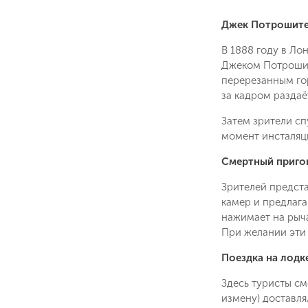
Джек Потрошит
В 1888 году в Ло
Джеком Потрошит
перерезанным гор
за кадром раздаё
Затем зрители сп
момент инсталяци
Смертный приго
Зрителей предст
камер и предлага
нажимает на рыча
При желании эти 
Поездка на лодке
Здесь туристы см
измену) доставля