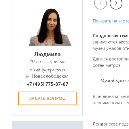
‹
›
Показать на карт
Лондонская темн
занимаются экст
музей ужасов отн
Людмила
Данная достопри
20 лет в туризме
сотен метров.
info@flyexpress.ru
м. Новослободская
Музей притя
+7 (495) 775-87-87
В первоначально
ЗАДАТЬ ВОПРОС
переименовать е
Л
ондонское подз