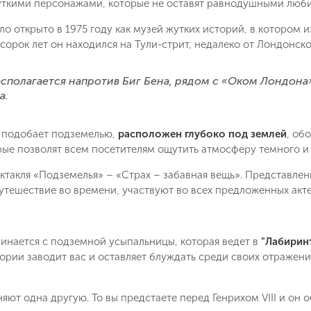
ткими персонажами, которые не оставят равнодушными люби
о открыто в 1975 году как музей жутких историй, в котором 
сорок лет он находился на Тули-стрит, недалеко от Лондонско
асполагается напротив Биг Бена, рядом с «Оком Лондон
а.
и подобает подземелью,
расположен глубоко под землей
, об
рые позволят всем посетителям ощутить атмосферу темного и
ктакля «Подземелья» – «Страх – забавная вещь». Представлени
утешествие во времени, участвуют во всех предложенных акт
инается с подземной усыпальницы, которая ведет в
"Лабирин
ории заводит вас и оставляет блуждать среди своих отражений
Поймайте выгодную цену!
яют одна другую. То вы предстаете перед Генрихом VIII и он 
Подпишитесь и получайте уведомления