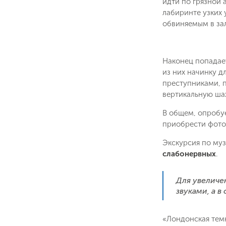
идти по грязной 
лабиринте узких 
обвиняемым в зал
Наконец попадает
из них начинку д
преступниками, п
вертикальную ша
В общем, опробуе
приобрести фото
Даю соглас
Политикой
Экскурсия по муз
слабонервных
.
Для увеличе
звуками, а 
«Лондонская темн