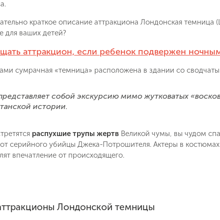
а.
ательно краткое описание аттракциона Лондонская темница (
е для ваших детей?
щать аттракцион, если ребенок подвержен ночным
ами сумрачная «темница» расположена в здании со сводчаты
представляет собой экскурсию мимо жутковатых «восков
танской истории.
стретятся
распухшие трупы жертв
Великой чумы, вы чудом спа
 от серийного убийцы Джека-Потрошителя. Актеры в костюмах
лят впечатление от происходящего.
аттракционы Лондонской темницы