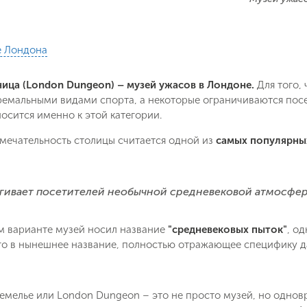
е Лондона
ица (London Dungeon) – музей ужасов в Лондоне.
Для того,
ремальными видами спорта, а некоторые ограничиваются пос
осится именно к этой категории.
мечательность столицы считается одной из
самых популярны
гивает посетителей необычной средневековой атмосфе
м варианте музей носил название
"средневековых пыток"
, о
го в нынешнее название, полностью отражающее специфику д
емелье или London Dungeon – это не просто музей, но однов