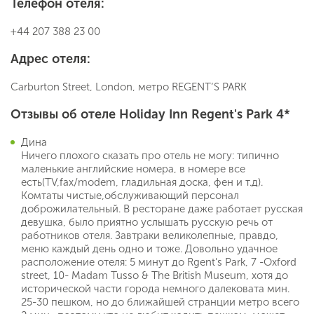
Телефон отеля:
+44 207 388 23 00
Адрес отеля:
Carburton Street, London, метро REGENT’S PARK
Отзывы об отеле Holiday Inn Regent's Park 4*
Дина
Ничего плохого сказать про отель не могу: типично
маленькие английские номера, в номере все
есть(TV,fax/modem, гладильная доска, фен и т.д).
Комтаты чистые,обслуживающий персонал
доброжилательный. В ресторане даже работает русская
девушка, было приятно услышать русскую речь от
работников отеля. Завтраки великолепные, правдо,
меню каждый день одно и тоже. Довольно удачное
расположение отеля: 5 минут до Rgent's Park, 7 -Oxford
street, 10- Madam Tusso & The British Museum, хотя до
исторической части города немного далековата мин.
25-30 пешком, но до ближайшей странции метро всего